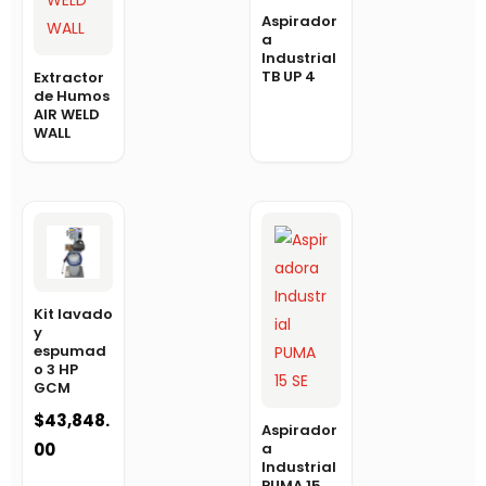
Aspirador
a
Industrial
TB UP 4
Extractor
de Humos
AIR WELD
WALL
Kit lavado
y
espumad
o 3 HP
GCM
$
43,848.
Aspirador
a
00
Industrial
PUMA 15