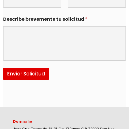
Describe brevemente tu solicitud
*
Enviar Solicitud
Domicilio
Jose Gpe. Torres No. 12-15 Col. El Paseo C.P. 78320 San Luis