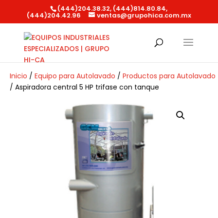
(444)204.38.32, (444)814.80.84,
(444)204.42.96
ventas@grupohica.com.mx
Búsqueda
de
productos
Inicio
/
Equipo para Autolavado
/
Productos para Autolavado
/ Aspiradora central 5 HP trifase con tanque