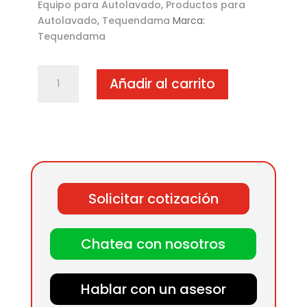
Equipo para Autolavado
,
Productos para
Autolavado
,
Tequendama
Marca:
Tequendama
Aspiradora
Añadir al carrito
central
5
HP
trifase
con
tanque
cantidad
Solicitar cotización
Chatea con nosotros
Hablar con un asesor