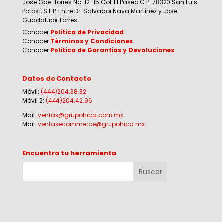
Jose Gpe. Torres No. 12-15 Col. El Paseo C.P. 78320 San Luis
Potosí, S.L.P. Entre Dr. Salvador Nava Martínez y José
Guadalupe Torres
Conocer
Política de Privacidad
Conocer
Términos y Condiciones
Conocer
Política de Garantías y Devoluciones
Datos de Contacto
Móvil:
(444)204.38.32
Móvil 2:
(444)204.42.96
Mail:
ventas@grupohica.com.mx
Mail:
ventasecommerce@grupohica.mx
Encuentra tu herramienta