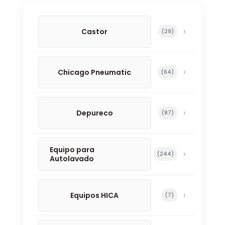
Castor
29 productos
29
Chicago Pneumatic
64 productos
64
Depureco
87 productos
87
Equipo para
244 productos
244
Autolavado
Equipos HICA
7 productos
7