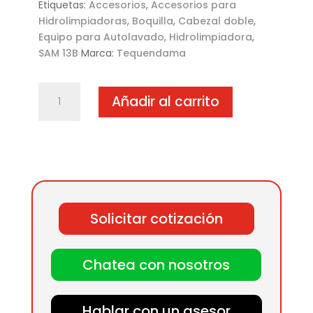
Etiquetas:
Accesorios
,
Accesorios para
Hidrolimpiadoras
,
Boquilla
,
Cabezal doble
,
Equipo para Autolavado
,
Hidrolimpiadora
,
SAM 13B
Marca:
Tequendama
Boquilla
Añadir al carrito
Tequendama
SAM
13B
(cabezal
doble)
cantidad
Solicitar cotización
Chatea con nosotros
Hablar con un asesor