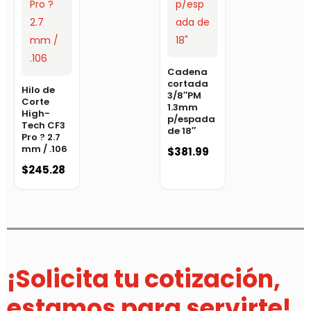
Cadena
cortada
Hilo de
3/8″PM
Corte
1.3mm
High-
p/espada
Tech CF3
de 18″
Pro ? 2.7
mm / .106
$
381.99
$
245.28
¡Solicita tu cotización,
estamos para servirte!