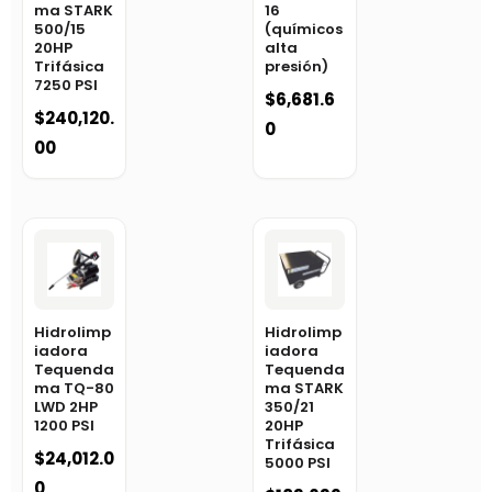
ma STARK
16
500/15
(químicos
20HP
alta
Trifásica
presión)
7250 PSI
$
6,681.6
$
240,120.
0
00
Hidrolimp
Hidrolimp
iadora
iadora
Tequenda
Tequenda
ma TQ-80
ma STARK
LWD 2HP
350/21
1200 PSI
20HP
Trifásica
$
24,012.0
5000 PSI
0