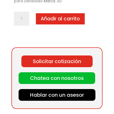
para Detallado
Marca:
3D
Carnauba
Añadir al carrito
Paste
Wax
-
16
oz
cantidad
Solicitar cotización
Chatea con nosotros
Hablar con un asesor