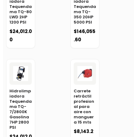
iadora
iadora
Tequenda
Tequenda
ma TQ-80
ma TQ-
LWD 2HP
350 20HP
1200 PSI
5000 PSI
$
24,012.0
$
146,055
0
.60
Hidrolimp
Carrete
iadora
retráctil
Tequenda
profesion
ma TQ-
al para
7/2800K
aire con
Gasolina
manguer
7HP 2800
a 15 mts
PSI
$
8,143.2
$
24,012.0