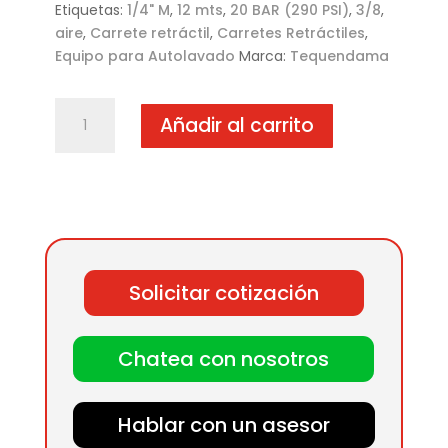
Etiquetas:
1/4" M
,
12 mts
,
20 BAR (290 PSI)
,
3/8
,
aire
,
Carrete retráctil
,
Carretes Retráctiles
,
Equipo para Autolavado
Marca:
Tequendama
Carrete
Añadir al carrito
retráctil
profesional
para
aire
con
manguera
12
Solicitar cotización
mts
cantidad
Chatea con nosotros
Hablar con un asesor