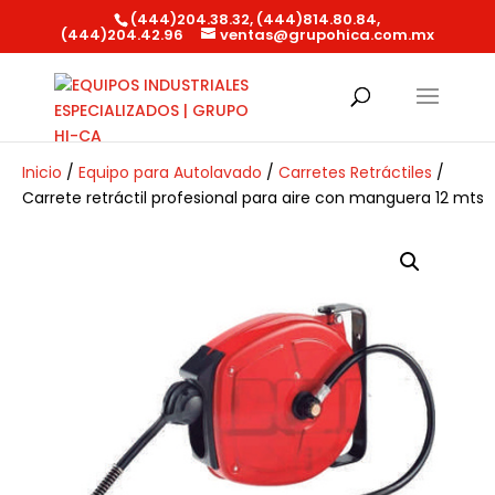
(444)204.38.32, (444)814.80.84,
(444)204.42.96
ventas@grupohica.com.mx
Búsqueda
de
productos
Inicio
/
Equipo para Autolavado
/
Carretes Retráctiles
/
Carrete retráctil profesional para aire con manguera 12 mts