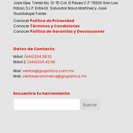
Jose Gpe. Torres No. 12-15 Col. El Paseo C.P. 78320 San Luis
Potosí, S.L.P. Entre Dr. Salvador Nava Martínez y José
Guadalupe Torres
Conocer
Política de Privacidad
Conocer
Términos y Condiciones
Conocer
Política de Garantías y Devoluciones
Datos de Contacto
Móvil:
(444)204.38.32
Móvil 2:
(444)204.42.96
Mail:
ventas@grupohica.com.mx
Mail:
ventasecommerce@grupohica.mx
Encuentra tu herramienta