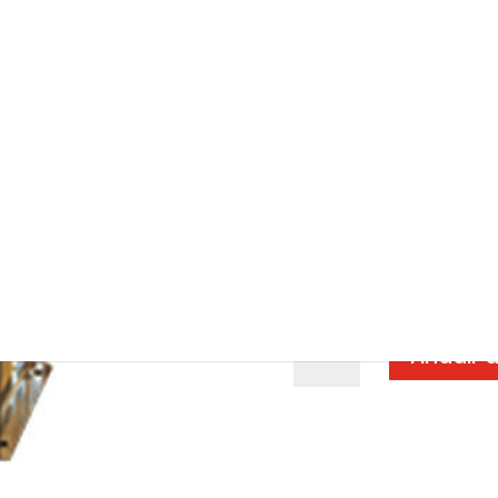
manguera)
$
20,044.80
MXN
SKU:
AX4H3815ST
Categor
Autolavado
Etiquetas:
3
inoxidable
,
Carrete retrác
Autolavado
,
Serie AX
,
Sin
Carrete
Añadir a
retráctil
Serie
AX
abierto
acero
inoxidable