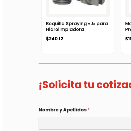
Boquilla Spraying «J» para
Ma
Hidrolimpiadora
Pr
$
240.12
$
1
¡Solicita tu cotiz
Nombre y Apellidos
*