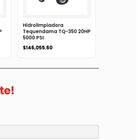
Hidrolimpiadora
P
Tequendama TQ-350 20HP
5000 PSI
$
146,055.60
te!