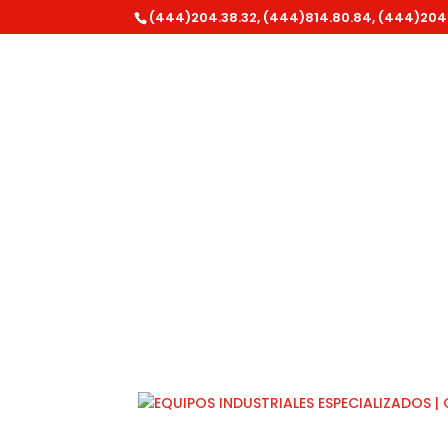
(444)204.38.32, (444)814.80.84, (444)204
Inicio
/
Equipo para Autolavado
/
Carretes 
Solicitar cotización