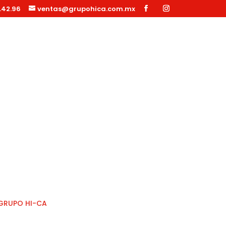
.42.96
ventas@grupohica.com.mx
Búsqueda
de
productos
Retráctiles
/ Carrete retráctil Serie AX abierto acero inoxidable 
Chatea con nosotros
Carrete ret
abierto ace