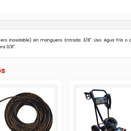
(sin
manguera)
3/8"
cantidad
cero inoxidable) sin manguera. Entrada: 3/8". Uso: Agua fría o c
ra 3/8".
os