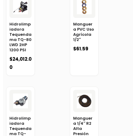
Hidrolimp
Manguer
iadora
a PVC Uso
Tequenda
Agrícola
ma TQ-80
1/2″
LWD 2HP
$
61.59
1200 PSI
$
24,012.0
0
Hidrolimp
Manguer
iadora
a 1/4″ R2
Tequenda
Alta
ma TQ-
Presión