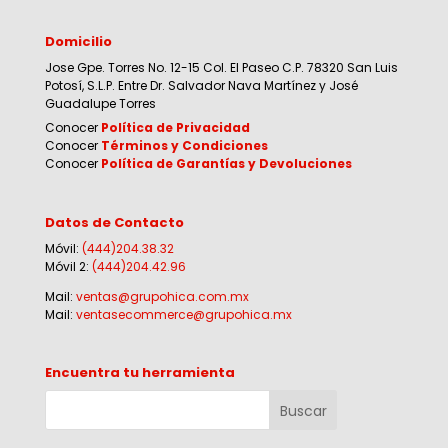
Domicilio
Jose Gpe. Torres No. 12-15 Col. El Paseo C.P. 78320 San Luis
Potosí, S.L.P. Entre Dr. Salvador Nava Martínez y José
Guadalupe Torres
Conocer
Política de Privacidad
Conocer
Términos y Condiciones
Conocer
Política de Garantías y Devoluciones
Datos de Contacto
Móvil:
(444)204.38.32
Móvil 2:
(444)204.42.96
Mail:
ventas@grupohica.com.mx
Mail:
ventasecommerce@grupohica.mx
Encuentra tu herramienta