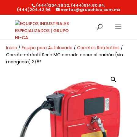
(444)204.38.32, (444)814.80.84,
(444)204.42.96
ventas@grupohica.com.mx
Búsqueda
de
productos
Inicio
/
Equipo para Autolavado
/
Carretes Retráctiles
/
Carrete retráctil Serie MC cerrado acero al carbón (sin
manguera) 3/8″