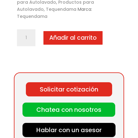
para Autolavado
,
Productos para
Autolavado
,
Tequendama
Marca:
Tequendama
Cepillo
Añadir al carrito
redondo
lavado
carrocerías
GCM
cantidad
Solicitar cotización
Chatea con nosotros
Hablar con un asesor