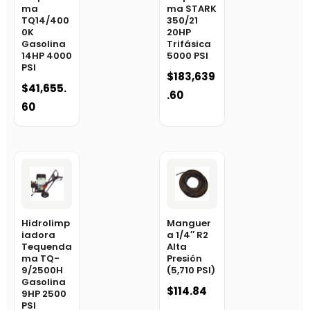
ma
ma STARK
TQ14/400
350/21
0K
20HP
Gasolina
Trifásica
14HP 4000
5000 PSI
PSI
$
183,639
$
41,655.
.60
60
Hidrolimp
Manguer
iadora
a 1/4″ R2
Tequenda
Alta
ma TQ-
Presión
9/2500H
(5,710 PSI)
Gasolina
$
114.84
9HP 2500
PSI