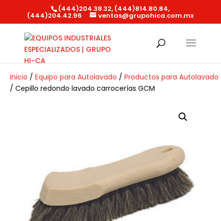
(444)204.38.32, (444)814.80.84,
(444)204.42.96
ventas@grupohica.com.mx
Búsqueda
de
productos
Inicio
/
Equipo para Autolavado
/
Productos para Autolavado
/ Cepillo redondo lavado carrocerías GCM