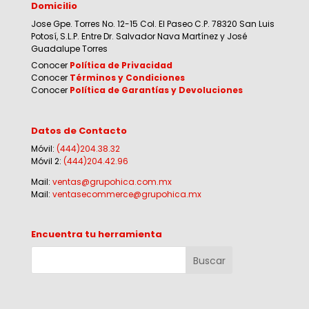
Domicilio
Jose Gpe. Torres No. 12-15 Col. El Paseo C.P. 78320 San Luis
Potosí, S.L.P. Entre Dr. Salvador Nava Martínez y José
Guadalupe Torres
Conocer
Política de Privacidad
Conocer
Términos y Condiciones
Conocer
Política de Garantías y Devoluciones
Datos de Contacto
Móvil:
(444)204.38.32
Móvil 2:
(444)204.42.96
Mail:
ventas@grupohica.com.mx
Mail:
ventasecommerce@grupohica.mx
Encuentra tu herramienta