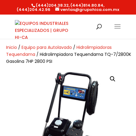
(444)204.38.32, (444)814.80.84,
(444)204.42.96
ventas@grupohica.com.mx
Búsqueda
de
productos
Inicio
/
Equipo para Autolavado
/
Hidrolimpiadoras
Tequendama
/ Hidrolimpiadora Tequendama TQ-7/2800K
Gasolina 7HP 2800 PSI