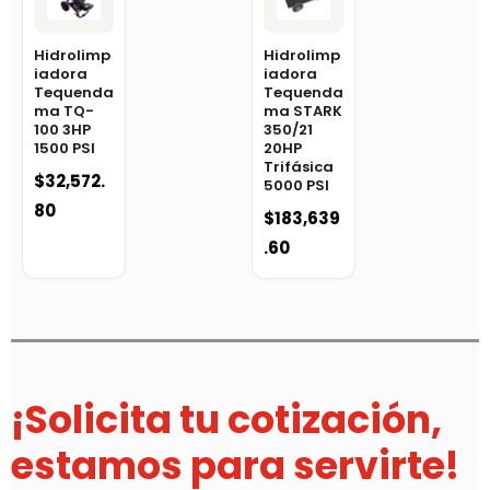
Hidrolimp
Hidrolimp
iadora
iadora
Tequenda
Tequenda
ma TQ-
ma STARK
100 3HP
350/21
1500 PSI
20HP
Trifásica
$
32,572.
5000 PSI
80
$
183,639
.60
¡Solicita tu cotización,
estamos para servirte!