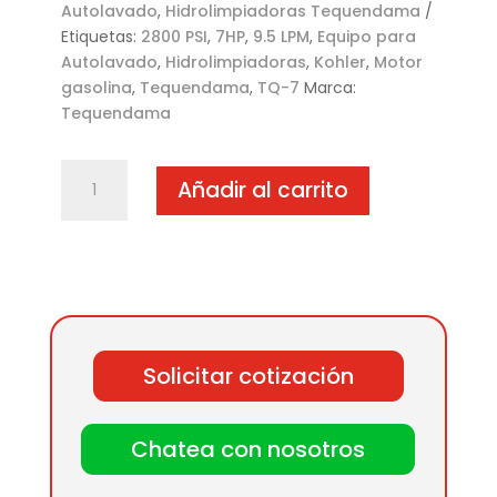
Autolavado
,
Hidrolimpiadoras Tequendama
Etiquetas:
2800 PSI
,
7HP
,
9.5 LPM
,
Equipo para
Autolavado
,
Hidrolimpiadoras
,
Kohler
,
Motor
gasolina
,
Tequendama
,
TQ-7
Marca:
Tequendama
Hidrolimpiadora
Añadir al carrito
Tequendama
TQ-
7/2800K
Gasolina
7HP
2800
PSI
Solicitar cotización
cantidad
Chatea con nosotros