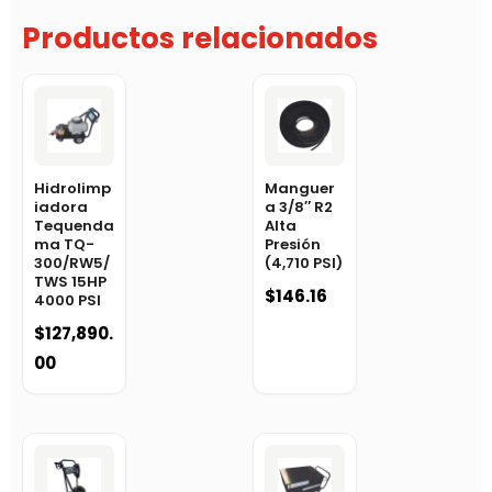
Productos relacionados
Hidrolimp
Manguer
iadora
a 3/8″ R2
Tequenda
Alta
ma TQ-
Presión
300/RW5/
(4,710 PSI)
TWS 15HP
$
146.16
4000 PSI
$
127,890.
00