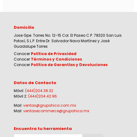
Domicilio
Jose Gpe. Torres No. 12-15 Col. El Paseo C.P. 78320 San Luis
Potosí, S.L.P. Entre Dr. Salvador Nava Martínez y José
Guadalupe Torres
Conocer
Política de Privacidad
Conocer
Términos y Condiciones
Conocer
Política de Garantías y Devoluciones
Datos de Contacto
Móvil:
(444)204.38.32
Móvil 2:
(444)204.42.96
Mail:
ventas@grupohica.com.mx
Mail:
ventasecommerce@grupohica.mx
Encuentra tu herramienta