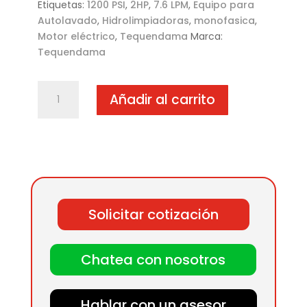
Etiquetas:
1200 PSI
,
2HP
,
7.6 LPM
,
Equipo para
Autolavado
,
Hidrolimpiadoras
,
monofasica
,
Motor eléctrico
,
Tequendama
Marca:
Tequendama
Hidrolimpiadora
Añadir al carrito
Tequendama
TQ-
80
LWD
2HP
1200
PSI
Solicitar cotización
cantidad
Chatea con nosotros
Hablar con un asesor