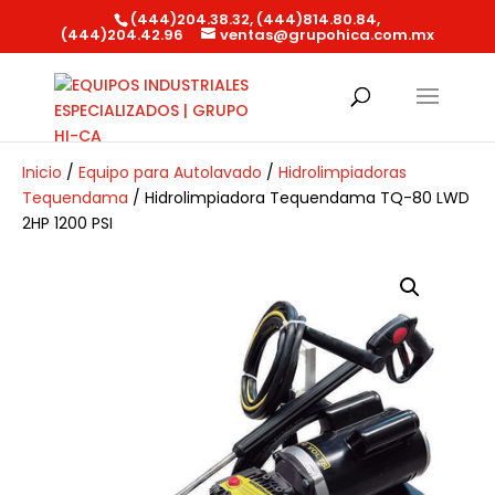
(444)204.38.32, (444)814.80.84,
(444)204.42.96
ventas@grupohica.com.mx
Búsqueda
de
productos
Inicio
/
Equipo para Autolavado
/
Hidrolimpiadoras
Tequendama
/ Hidrolimpiadora Tequendama TQ-80 LWD
2HP 1200 PSI