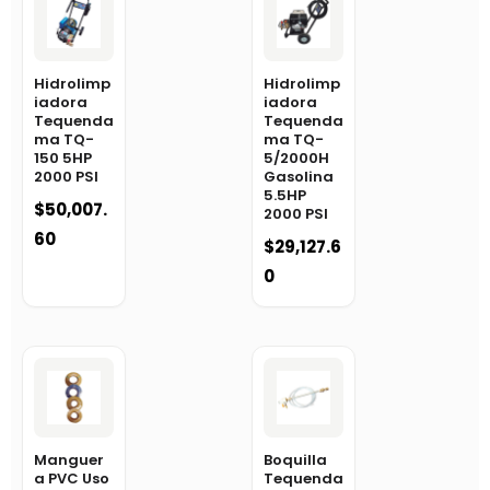
Hidrolimp
Hidrolimp
iadora
iadora
Tequenda
Tequenda
ma TQ-
ma TQ-
150 5HP
5/2000H
2000 PSI
Gasolina
5.5HP
$
50,007.
2000 PSI
60
$
29,127.6
0
Manguer
Boquilla
a PVC Uso
Tequenda