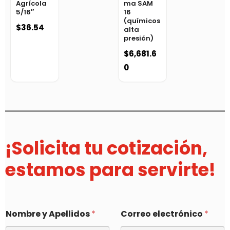
Agrícola
ma SAM
5/16″
16
(químicos
$
36.54
alta
presión)
$
6,681.6
0
¡Solicita tu cotización,
estamos para servirte!
Nombre y Apellidos
*
Correo electrónico
*