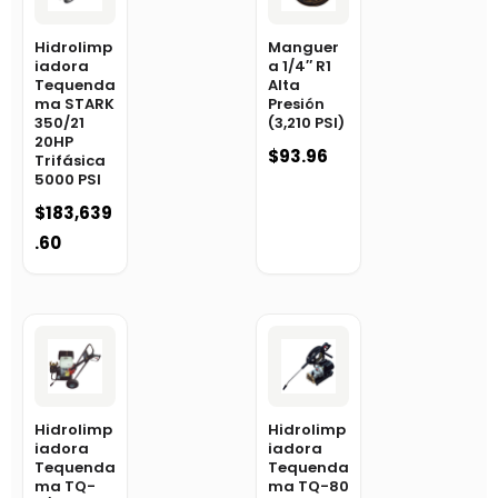
Hidrolimp
Manguer
iadora
a 1/4″ R1
Tequenda
Alta
ma STARK
Presión
350/21
(3,210 PSI)
20HP
$
93.96
Trifásica
5000 PSI
$
183,639
.60
Hidrolimp
Hidrolimp
iadora
iadora
Tequenda
Tequenda
ma TQ-
ma TQ-80