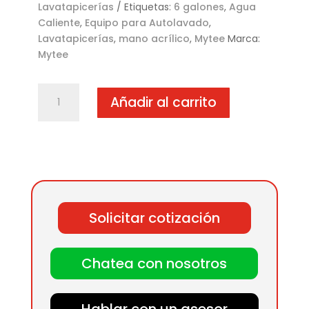
Lavatapicerías
Etiquetas:
6 galones
,
Agua
Caliente
,
Equipo para Autolavado
,
Lavatapicerías
,
mano acrílico
,
Mytee
Marca:
Mytee
Lavatapicerías
Añadir al carrito
Mytee
HP
60
Agua
Caliente
6
Galones
Solicitar cotización
(Mano
Acrílico)
cantidad
Chatea con nosotros