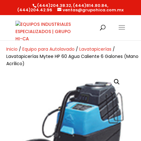
(444)204.38.32, (444)814.80.84,
(444)204.42.96
ventas@grupohica.com.mx
Búsqueda
de
productos
Inicio
/
Equipo para Autolavado
/
Lavatapicerías
/
Lavatapicerías Mytee HP 60 Agua Caliente 6 Galones (Mano
Acrílico)