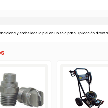
-
16
oz
cantidad
ondiciona y embellece la piel en un solo paso. Aplicación directa
os