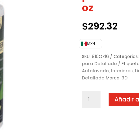
oz
$
292.32
MXN
SKU:
910OZ16
Categorías
para Detallado
Etiquet
Autolavado
,
Interiores
,
L
Detallado
Marca:
3D
Liquid
Añadir a
Leather
(Tratamiento
para
interiores
de
piel)