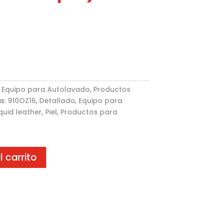
:
Equipo para Autolavado
,
Productos
as:
910OZ16
,
Detallado
,
Equipo para
iquid leather
,
Piel
,
Productos para
l carrito