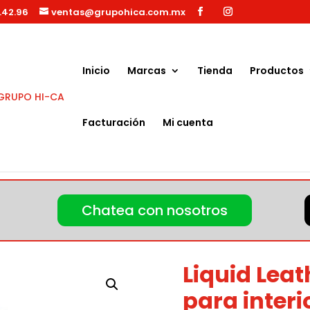
.42.96
ventas@grupohica.com.mx
Búsqueda
de
productos
Inicio
Marcas
Tienda
Productos
Facturación
Mi cuenta
 para Detallado
/ Liquid Leather (Tratamiento para interiores de 
Chatea con nosotros
Liquid Lea
para interio