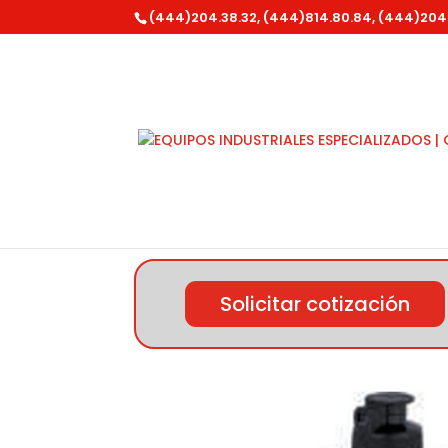
(444)204.38.32, (444)814.80.84, (444)204
Inicio
/
Equipo para Autolavado
/
Productos
Solicitar cotización