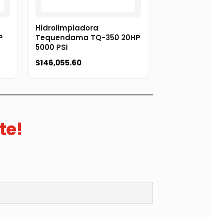
Hidrolimpiadora
P
Tequendama TQ-350 20HP
5000 PSI
$
146,055.60
te!