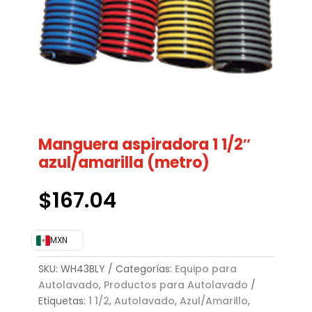
Manguera aspiradora 1 1/2″
azul/amarilla (metro)
$
167.04
MXN
SKU:
WH43BLY
Categorías:
Equipo para
Autolavado
,
Productos para Autolavado
Etiquetas:
1 1/2
,
Autolavado
,
Azul/Amarillo
,