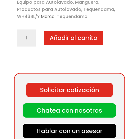
Equipo para Autolavado
,
Manguera
,
Productos para Autolavado
,
Tequendama
,
WH43BL/Y
Marca:
Tequendama
Manguera
Añadir al carrito
aspiradora
1
1/2"
azul/amarilla
(metro)
cantidad
Solicitar cotización
Chatea con nosotros
Hablar con un asesor