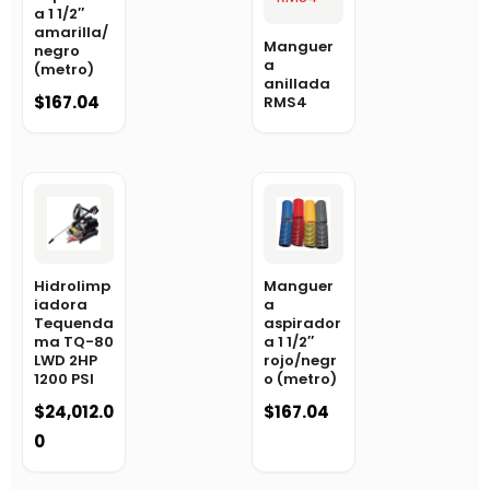
a 1 1/2″
amarilla/
Manguer
negro
a
(metro)
anillada
$
167.04
RMS4
Hidrolimp
Manguer
iadora
a
Tequenda
aspirador
ma TQ-80
a 1 1/2″
LWD 2HP
rojo/negr
1200 PSI
o (metro)
$
24,012.0
$
167.04
0