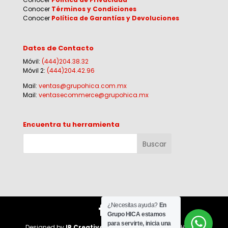
Conocer
Términos y Condiciones
Conocer
Política de Garantías y Devoluciones
Datos de Contacto
Móvil:
(444)204.38.32
Móvil 2:
(444)204.42.96
Mail:
ventas@grupohica.com.mx
Mail:
ventasecommerce@grupohica.mx
Encuentra tu herramienta
¿Necesitas ayuda?
En
Grupo HICA estamos
para servirte, inicia una
Designed by
IP Creative Agency
for Corporativo HI-CA |