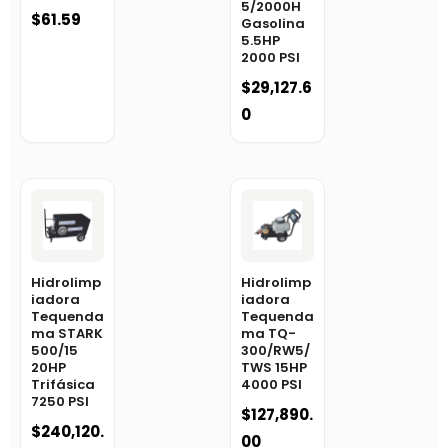
5/2000H
$
61.59
Gasolina
5.5HP
2000 PSI
$
29,127.6
0
Hidrolimp
Hidrolimp
iadora
iadora
Tequenda
Tequenda
ma STARK
ma TQ-
500/15
300/RW5/
20HP
TWS 15HP
Trifásica
4000 PSI
7250 PSI
$
127,890.
$
240,120.
00