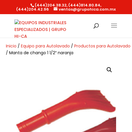
(444)204.38.32, (444)814.80.84,
(444)204.42.96
ventas@grupohica.com.mx
Búsqueda
de
productos
Inicio
/
Equipo para Autolavado
/
Productos para Autolavado
/ Manta de chango 1 1/2″ naranja