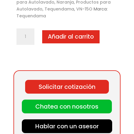
para Autolavado
,
Naranja
,
Productos para
Autolavado
,
Tequendama
,
VN-15O
Marca:
Tequendama
Manta
Añadir al carrito
de
chango
1
1/2"
naranja
cantidad
Solicitar cotización
Chatea con nosotros
Hablar con un asesor