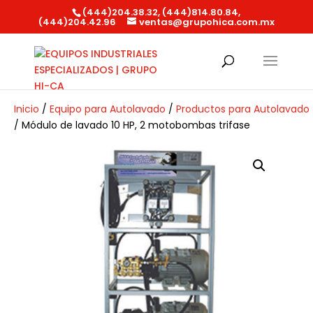
(444)204.38.32, (444)814.80.84,
(444)204.42.96
ventas@grupohica.com.mx
Búsqueda
de
productos
Inicio
/
Equipo para Autolavado
/
Productos para Autolavado
/ Módulo de lavado 10 HP, 2 motobombas trifase