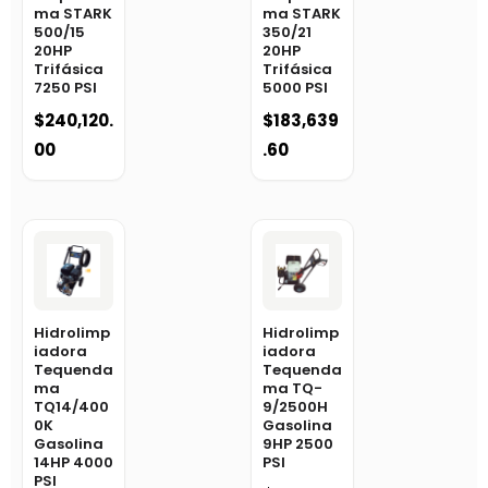
ma STARK
ma STARK
500/15
350/21
20HP
20HP
Trifásica
Trifásica
7250 PSI
5000 PSI
$
240,120.
$
183,639
00
.60
Hidrolimp
Hidrolimp
iadora
iadora
Tequenda
Tequenda
ma
ma TQ-
TQ14/400
9/2500H
0K
Gasolina
Gasolina
9HP 2500
14HP 4000
PSI
PSI