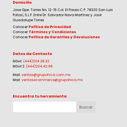
Domicilio
Jose Gpe. Torres No. 12-15 Col. El Paseo C.P. 78320 San Luis
Potosí, S.L.P. Entre Dr. Salvador Nava Martínez y José
Guadalupe Torres
Conocer
Política de Privacidad
Conocer
Términos y Condiciones
Conocer
Política de Garantías y Devoluciones
Datos de Contacto
Móvil:
(444)204.38.32
Móvil 2:
(444)204.42.96
Mail:
ventas@grupohica.com.mx
Mail:
ventasecommerce@grupohica.mx
Encuentra tu herramienta