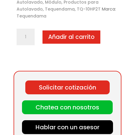
Autolavado
,
Módulo
,
Productos para
Autolavado
,
Tequendama
,
TQ-10HP2T
Marca:
Tequendama
Módulo
Añadir al carrito
de
lavado
10
HP,
2
motobombas
trifase
Solicitar cotización
cantidad
Chatea con nosotros
Hablar con un asesor