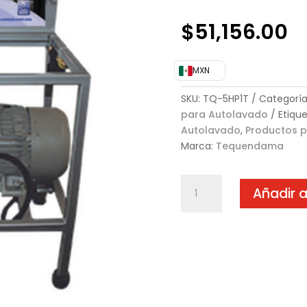
$
51,156.00
MXN
SKU:
TQ-5HP1T
Categoría
para Autolavado
Etiqu
Autolavado
,
Productos 
Marca:
Tequendama
Módulo
Añadir a
de
lavado
5
HP,
1
motobomba
trifase