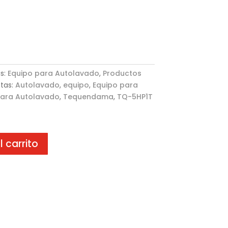
s:
Equipo para Autolavado
,
Productos
etas:
Autolavado
,
equipo
,
Equipo para
para Autolavado
,
Tequendama
,
TQ-5HP1T
l carrito