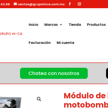
.42.96
ventas@grupohica.com.mx
Búsqueda
de
productos
Inicio
Marcas
Tienda
Productos
Facturación
Mi cuenta
 para Autolavado
/ Módulo de lavado 5 HP, 1 motobomba trifase
Chatea con nosotros
Módulo de 
motobomba