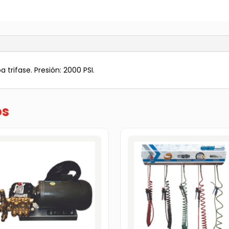
cantidad
trifase. Presión: 2000 PSI.
os