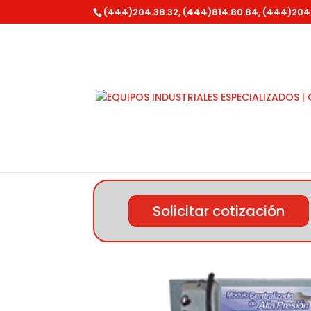
(444)204.38.32, (444)814.80.84, (444)204
Inicio
/
Equipo para Autolavado
/
Productos
Solicitar cotización