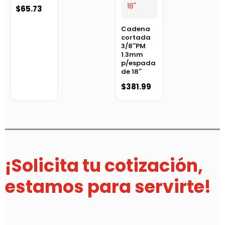
$
65.73
Cadena
cortada
3/8″PM
1.3mm
p/espada
de 18″
$
381.99
¡Solicita tu cotización,
estamos para servirte!