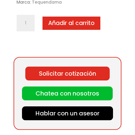
Marca:
Tequendama
Pistola
Añadir al carrito
para
diésel
con
paro
automático
(entrada
1")
Solicitar cotización
cantidad
Chatea con nosotros
Hablar con un asesor