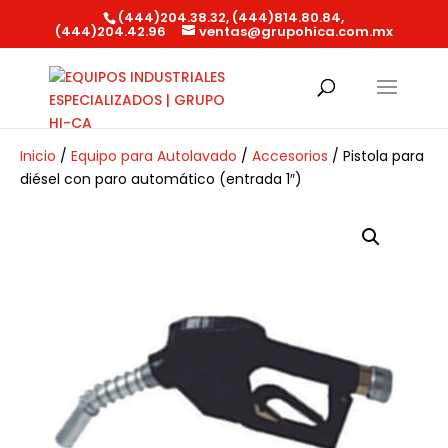
(444)204.38.32, (444)814.80.84,
(444)204.42.96
ventas@grupohica.com.mx
Búsqueda
de
productos
Inicio
/
Equipo para Autolavado
/
Accesorios
/ Pistola para
diésel con paro automático (entrada 1″)