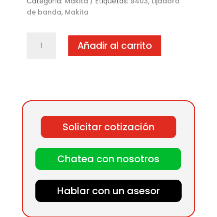
Categoría:
Makita
Etiquetas:
9403
,
Lijadora
de banda
,
Makita
9403
Añadir al carrito
Lijadora
de
banda
cantidad
Solicitar cotización
Chatea con nosotros
Hablar con un asesor