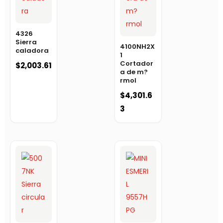
4326
Sierra
4100NH2X
caladora
1
Cortador
$
2,003.61
a de m?
rmol
$
4,301.6
3