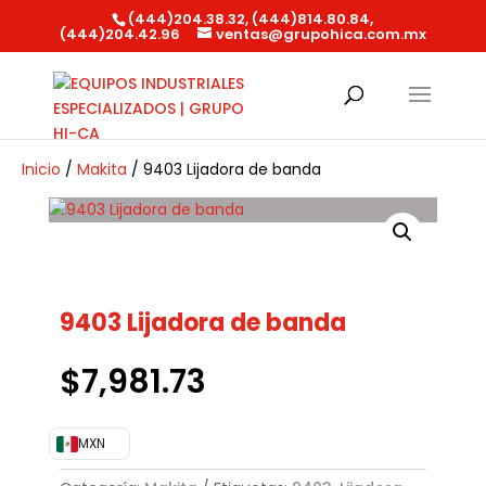
(444)204.38.32, (444)814.80.84,
(444)204.42.96
ventas@grupohica.com.mx
Búsqueda
de
productos
Inicio
/
Makita
/ 9403 Lijadora de banda
9403 Lijadora de banda
$
7,981.73
MXN