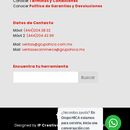
Conocer
Términos y Condiciones
Conocer
Política de Garantías y Devoluciones
Datos de Contacto
Móvil:
(444)204.38.32
Móvil 2:
(444)204.42.96
Mail:
ventas@grupohica.com.mx
Mail:
ventasecommerce@grupohica.mx
Encuentra tu herramienta
¿Necesitas ayuda?
En
Grupo HICA estamos
para servirte, inicia una
Designed by
IP Creative Agency
for Corporativo HI-CA |
conversación con