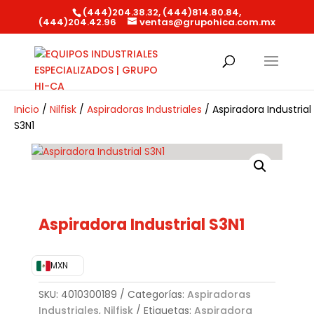
(444)204.38.32, (444)814.80.84,
(444)204.42.96
ventas@grupohica.com.mx
Búsqueda
de
productos
Inicio
/
Nilfisk
/
Aspiradoras Industriales
/ Aspiradora Industrial
S3N1
Aspiradora Industrial S3N1
MXN
SKU:
4010300189
Categorías:
Aspiradoras
Industriales
,
Nilfisk
Etiquetas:
Aspiradora