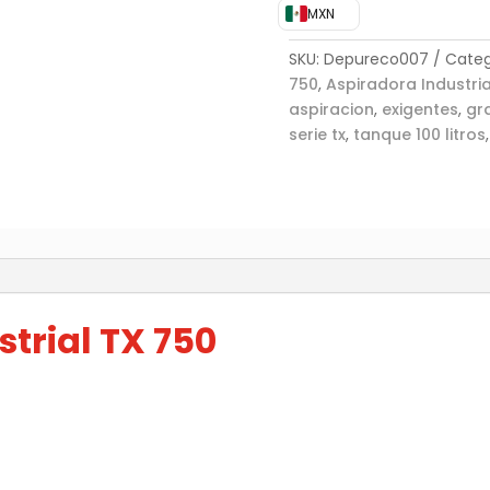
MXN
SKU:
Depureco007
Categ
750
,
Aspiradora Industria
aspiracion
,
exigentes
,
gr
serie tx
,
tanque 100 litros
)
trial TX 750