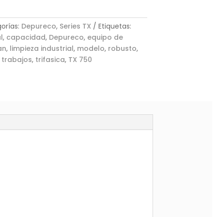
orías:
Depureco
,
Series TX
Etiquetas:
l
,
capacidad
,
Depureco
,
equipo de
an
,
limpieza industrial
,
modelo
,
robusto
,
,
trabajos
,
trifasica
,
TX 750