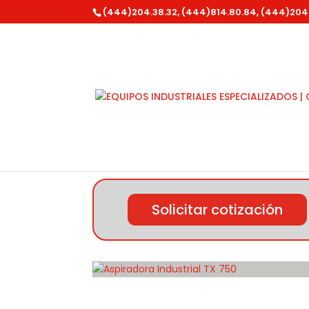
(444)204.38.32, (444)814.80.84, (444)204
Inicio
/
Depureco
/
Series TX
/ Aspiradora I
Solicitar cotización