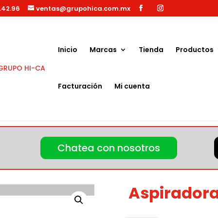
.42.96
ventas@grupohica.com.mx
Búsqueda
de
productos
Inicio
Marcas
Tienda
Productos
Facturación
Mi cuenta
ndustrial TX 750
Chatea con nosotros
Aspiradora