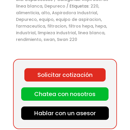
linea blanca
,
Depureco
Etiquetas:
220
,
alimenticia
,
alto
,
Aspiradora Industrial
,
Depureco
,
equipo
,
equipo de aspiracion
,
farmaceutica
,
filtracion
,
filtros hepa
,
hepa
,
industrial
,
limpieza industrial
,
linea blanca
,
rendimiento
,
swan
,
Swan 220
Solicitar cotización
Chatea con nosotros
Hablar con un asesor