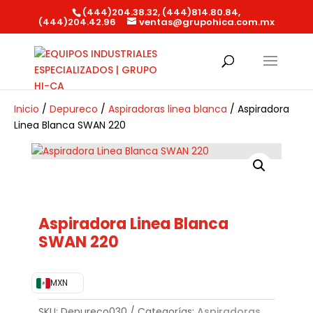
(444)204.38.32, (444)814.80.84,
(444)204.42.96
ventas@grupohica.com.mx
Búsqueda
de
productos
Inicio
/
Depureco
/
Aspiradoras linea blanca
/ Aspiradora
Linea Blanca SWAN 220
Aspiradora Linea Blanca
SWAN 220
MXN
SKU:
Depureco030
Categorías:
Aspiradoras