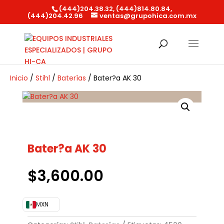
(444)204.38.32, (444)814.80.84,
(444)204.42.96
ventas@grupohica.com.mx
Búsqueda
de
productos
Inicio
/
Stihl
/
Baterías
/ Bater?a AK 30
Bater?a AK 30
$
3,600.00
MXN