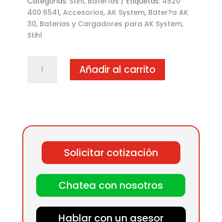
Categorías:
Stihl
,
Baterías
Etiquetas:
4520
400 6541
,
Accesorios
,
AK System
,
Bater?a AK
30
,
Baterias y Cargadores para AK System
,
Stihl
Bater?
Añadir al carrito
a
AK
30
cantidad
Solicitar cotización
Chatea con nosotros
Hablar con un asesor