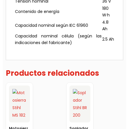
Tensión nominal
36 V
180
Contenido de energía
W·h
4.8
Capacidad nominal según IEC 61960
Ah
Capacidad nominal célula (según las
2.5 Ah
indicaciones del fabricante)
Productos relacionados
Motosierr
Soplador