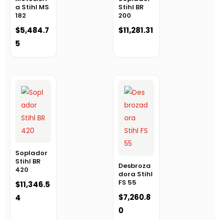
a Stihl MS
Stihl BR
182
200
$
5,484.7
$
11,281.31
5
Soplador
Stihl BR
Desbroza
420
dora Stihl
FS 55
$
11,346.5
$
7,260.8
4
0