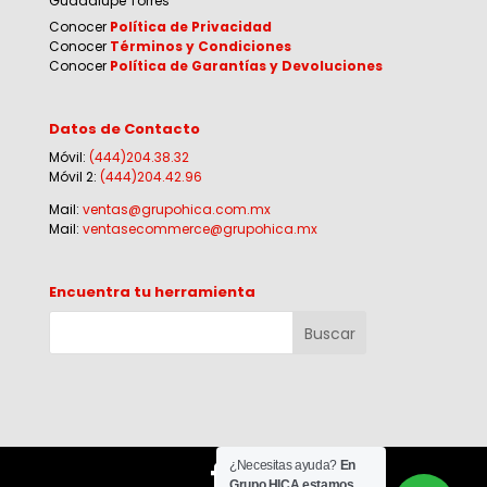
Guadalupe Torres
Conocer
Política de Privacidad
Conocer
Términos y Condiciones
Conocer
Política de Garantías y Devoluciones
Datos de Contacto
Móvil:
(444)204.38.32
Móvil 2:
(444)204.42.96
Mail:
ventas@grupohica.com.mx
Mail:
ventasecommerce@grupohica.mx
Encuentra tu herramienta
¿Necesitas ayuda?
En
Grupo HICA estamos