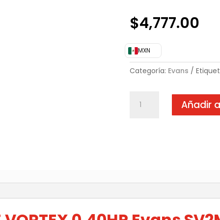
$
4,777.00
MXN
Categoría:
Evans
Etique
BOMBA
Añadir a
ACHIQUE
VORTEX
0.40HP
Evans
SV2ME040
cantidad
)
VORTEX 0.40HP Evans SV2