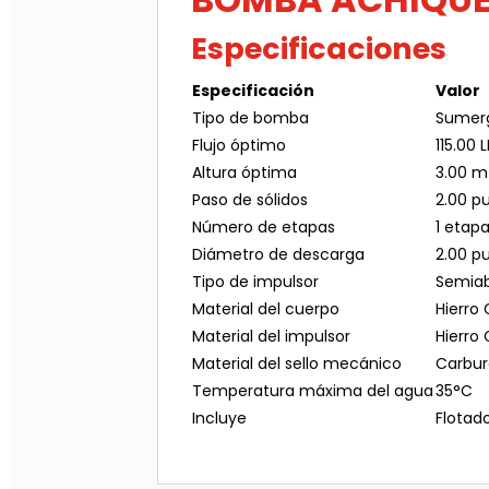
Especificaciones
Especificación
Valor
Tipo de bomba
Sumerg
Flujo óptimo
115.00 
Altura óptima
3.00 m
Paso de sólidos
2.00 pu
Número de etapas
1 etap
Diámetro de descarga
2.00 pu
Tipo de impulsor
Semiab
Material del cuerpo
Hierro 
Material del impulsor
Hierro 
Material del sello mecánico
Carburo
Temperatura máxima del agua
35°C
Incluye
Flotad