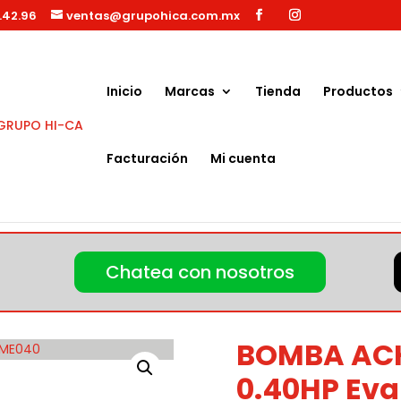
.42.96
ventas@grupohica.com.mx
Búsqueda
de
productos
Inicio
Marcas
Tienda
Productos
Facturación
Mi cuenta
40HP Evans SV2ME040
Chatea con nosotros
BOMBA AC
0.40HP Ev