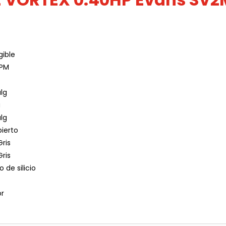
ible
LPM
lg
a
lg
ierto
Gris
Gris
 de silicio
or