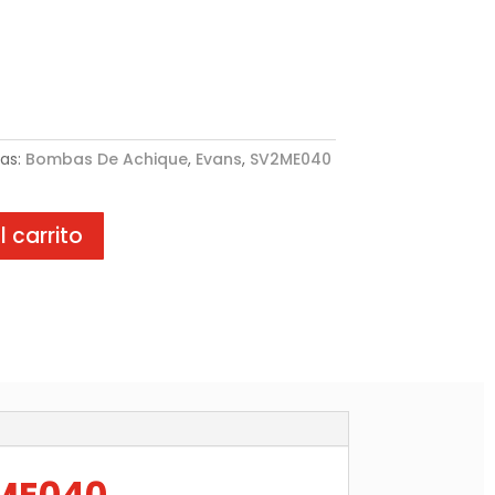
tas:
Bombas De Achique
,
Evans
,
SV2ME040
l carrito
ME040