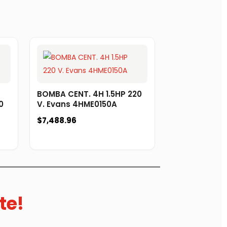
BOMBA CENT. 4H 1.5HP 220
0
V. Evans 4HME0150A
$
7,488.96
te!