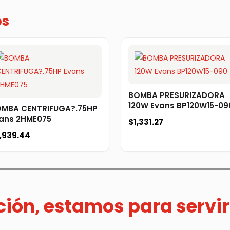
os
BOMBA PRESURIZADORA
120W Evans BP120W15-09
MBA CENTRIFUGA?.75HP
ans 2HME075
$
1,331.27
,939.44
ación, estamos para servir