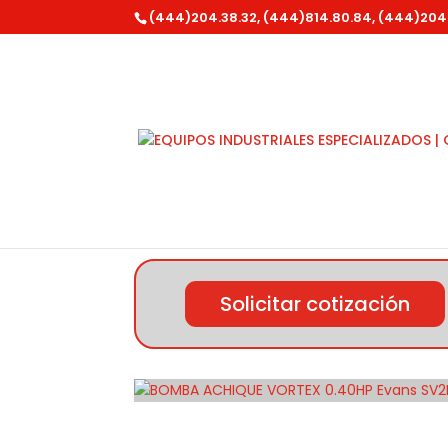
(444)204.38.32, (444)814.80.84, (444)204
Inicio
/
Evans
/ BOMBA ACHIQUE VORTEX 0.
Solicitar cotización