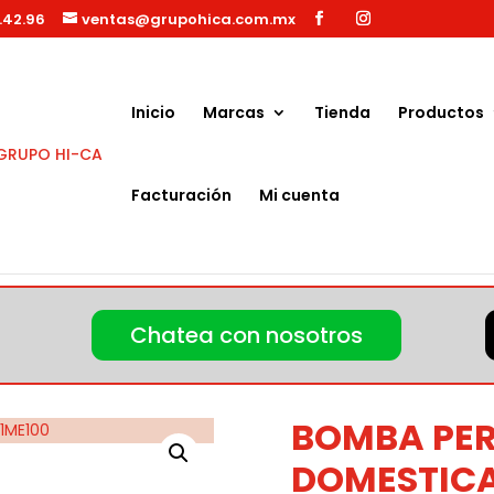
.42.96
ventas@grupohica.com.mx
Búsqueda
de
productos
Inicio
Marcas
Tienda
Productos
Facturación
Mi cuenta
A 1HP Evans BP1ME100
Chatea con nosotros
BOMBA PER
DOMESTICA