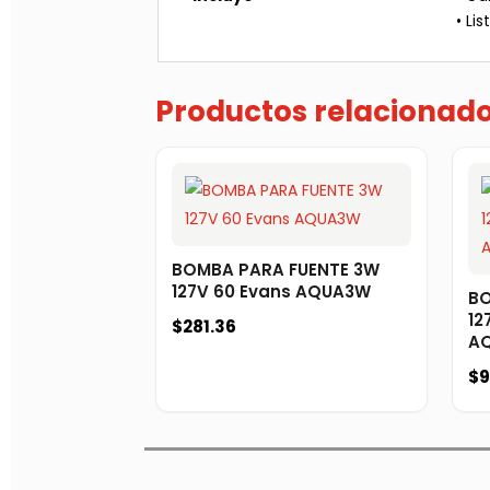
• Li
Productos relacionad
BOMBA PARA FUENTE 3W
127V 60 Evans AQUA3W
BO
12
$
281.36
A
$
9