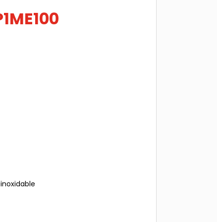
P1ME100
inoxidable