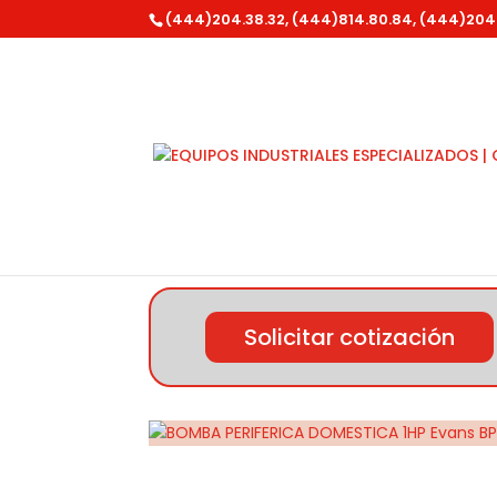
(444)204.38.32, (444)814.80.84, (444)204
Inicio
/
Evans
/ BOMBA PERIFERICA DOMESTIC
Solicitar cotización