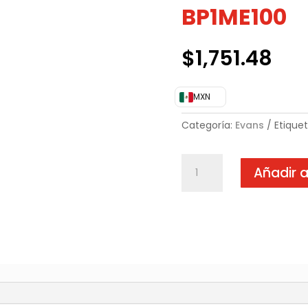
BP1ME100
$
1,751.48
MXN
Categoría:
Evans
Etique
BOMBA
Añadir a
PERIFERICA
DOMESTICA
1HP
Evans
BP1ME100
cantidad
)