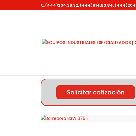
(444)204.38.32, (444)814.80.84, (444)204
Inicio
/
Lavor
/
Barredoras
/ Barredora BSW 
Solicitar cotización