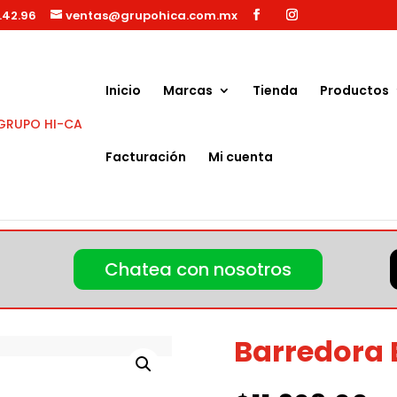
.42.96
ventas@grupohica.com.mx
Búsqueda
de
productos
Inicio
Marcas
Tienda
Productos
Facturación
Mi cuenta
375 ET
Chatea con nosotros
Barredora 