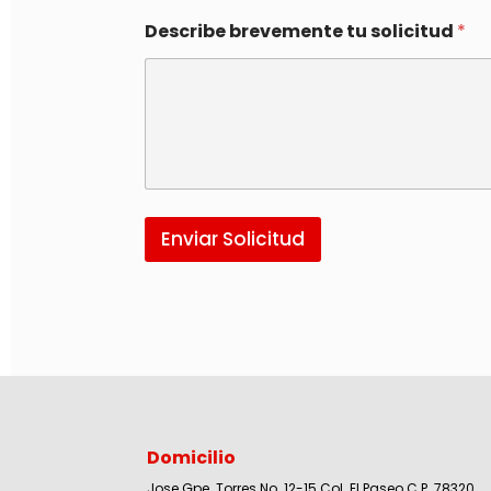
Describe brevemente tu solicitud
*
Enviar Solicitud
Domicilio
Jose Gpe. Torres No. 12-15 Col. El Paseo C.P. 78320