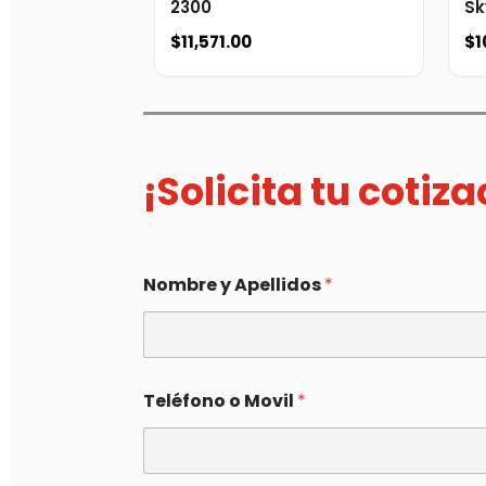
2300
Sk
$
11,571.00
$
1
¡Solicita tu cotiz
Nombre y Apellidos
*
Teléfono o Movil
*