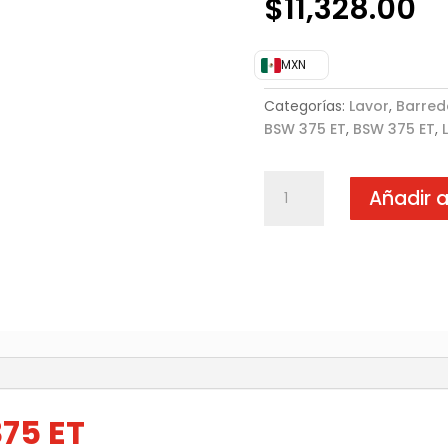
$
11,328.00
MXN
Categorías:
Lavor
,
Barred
BSW 375 ET
,
BSW 375 ET
,
Barredora
Añadir a
BSW
375
ET
cantidad
)
75 ET