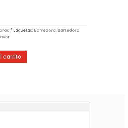
oras
Etiquetas:
Barredora
,
Barredora
Lavor
l carrito