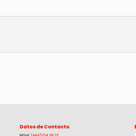
Datos de Contacto
Móvil:
(444)204.38.32