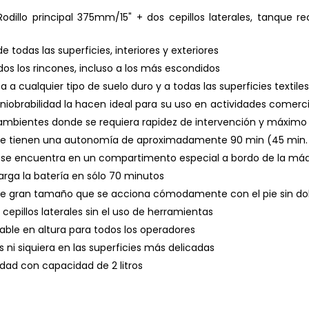
odillo principal 375mm/15" + dos cepillos laterales, tanque r
e todas las superficies, interiores y exteriores
dos los rincones, incluso a los más escondidos
ta a cualquier tipo de suelo duro y a todas las superficies textiles
iobrabilidad la hacen ideal para su uso en actividades comercia
 ambientes donde se requiera rapidez de intervención y máximo 
 serie tienen una autonomía de aproximadamente 90 min (45 min.
y se encuentra en un compartimento especial a bordo de la má
arga la batería en sólo 70 minutos
de gran tamaño que se acciona cómodamente con el pie sin do
s cepillos laterales sin el uso de herramientas
able en altura para todos los operadores
ni siquiera en las superficies más delicadas
dad con capacidad de 2 litros