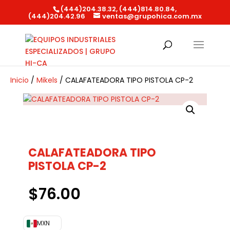
(444)204.38.32, (444)814.80.84,
(444)204.42.96
ventas@grupohica.com.mx
Búsqueda
de
productos
Inicio
/
Mikels
/ CALAFATEADORA TIPO PISTOLA CP-2
CALAFATEADORA TIPO
PISTOLA CP-2
$
76.00
MXN