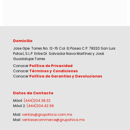
Domicilio
Jose Gpe. Torres No. 12-15 Col. El Paseo C.P. 78320 San Luis
Potosí, S.L.P. Entre Dr. Salvador Nava Martínez y José
Guadalupe Torres
Conocer
Política de Privacidad
Conocer
Términos y Condiciones
Conocer
Política de Garantías y Devoluciones
Datos de Contacto
Móvil:
(444)204.38.32
Móvil 2:
(444)204.42.96
Mail:
ventas@grupohica.com.mx
Mail:
ventasecommerce@grupohica.mx