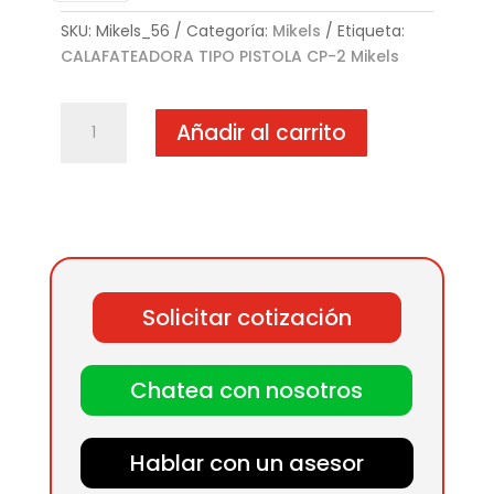
SKU:
Mikels_56
Categoría:
Mikels
Etiqueta:
CALAFATEADORA TIPO PISTOLA CP-2 Mikels
CALAFATEADORA
Añadir al carrito
TIPO
PISTOLA
CP-
2
cantidad
Solicitar cotización
Chatea con nosotros
Hablar con un asesor