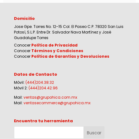
Domicilio
Jose Gpe. Torres No. 12-15 Col. El Paseo C.P. 78320 San Luis
Potosí, S.L.P. Entre Dr. Salvador Nava Martínez y José
Guadalupe Torres
Conocer
Política de Privacidad
Conocer
Términos y Condiciones
Conocer
Política de Garantías y Devoluciones
Datos de Contacto
Móvil:
(444)204.38.32
Móvil 2:
(444)204.42.96
Mail:
ventas@grupohica.com.mx
Mail:
ventasecommerce@grupohica.mx
Encuentra tu herramienta