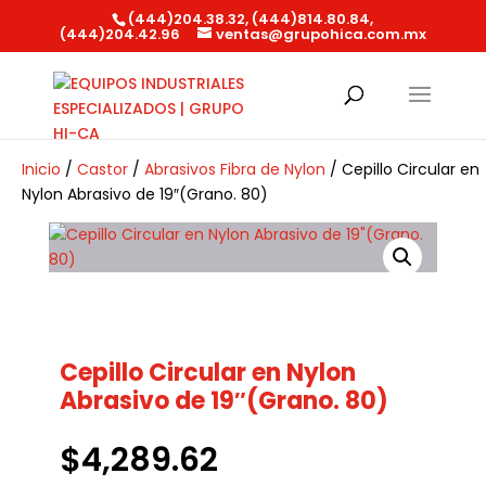
(444)204.38.32, (444)814.80.84,
(444)204.42.96
ventas@grupohica.com.mx
Búsqueda
de
productos
Inicio
/
Castor
/
Abrasivos Fibra de Nylon
/ Cepillo Circular en
Nylon Abrasivo de 19″(Grano. 80)
Cepillo Circular en Nylon
Abrasivo de 19″(Grano. 80)
$
4,289.62