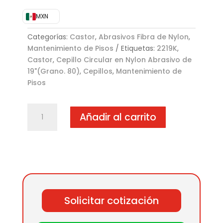
MXN
Categorías:
Castor
,
Abrasivos Fibra de Nylon
,
Mantenimiento de Pisos
Etiquetas:
2219K
,
Castor
,
Cepillo Circular en Nylon Abrasivo de
19"(Grano. 80)
,
Cepillos
,
Mantenimiento de
Pisos
Cepillo
Añadir al carrito
Circular
en
Nylon
Abrasivo
de
19"
(Grano.
Solicitar cotización
80)
cantidad