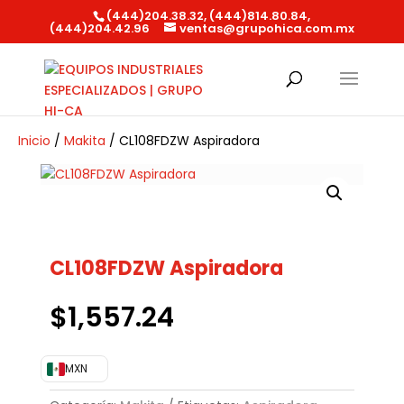
(444)204.38.32, (444)814.80.84,
(444)204.42.96
ventas@grupohica.com.mx
Búsqueda
de
productos
Inicio
/
Makita
/ CL108FDZW Aspiradora
CL108FDZW Aspiradora
$
1,557.24
MXN