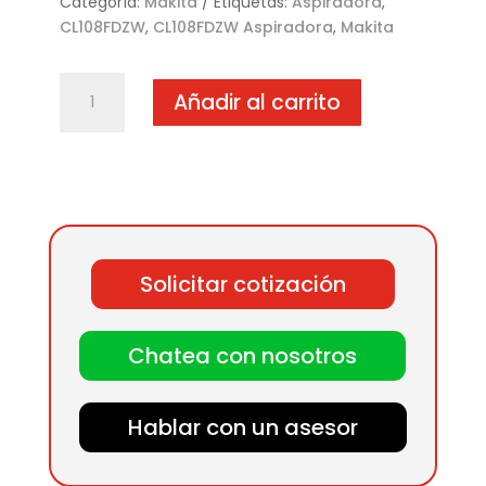
Categoría:
Makita
Etiquetas:
Aspiradora
,
CL108FDZW
,
CL108FDZW Aspiradora
,
Makita
CL108FDZW
Añadir al carrito
Aspiradora
cantidad
Solicitar cotización
Chatea con nosotros
Hablar con un asesor