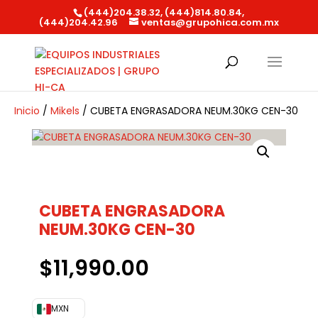
(444)204.38.32, (444)814.80.84,
(444)204.42.96
ventas@grupohica.com.mx
Búsqueda
de
productos
Inicio
/
Mikels
/ CUBETA ENGRASADORA NEUM.30KG CEN-30
CUBETA ENGRASADORA
NEUM.30KG CEN-30
$
11,990.00
MXN