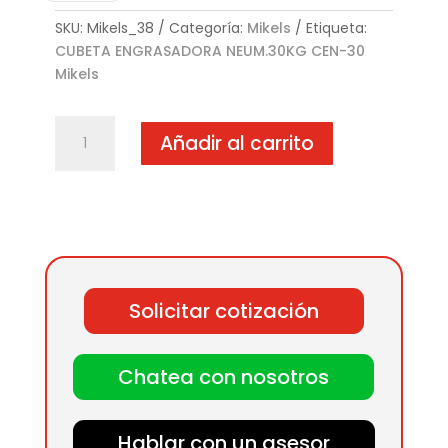
SKU:
Mikels_38
Categoría:
Mikels
Etiqueta:
CUBETA ENGRASADORA NEUM.30KG CEN-30
Mikels
CUBETA
Añadir al carrito
ENGRASADORA
NEUM.30KG
CEN-
30
cantidad
Solicitar cotización
Chatea con nosotros
Hablar con un asesor