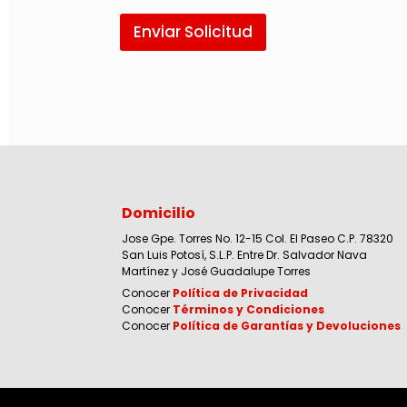
Enviar Solicitud
Domicilio
Jose Gpe. Torres No. 12-15 Col. El Paseo C.P. 78320
San Luis Potosí, S.L.P. Entre Dr. Salvador Nava
Martínez y José Guadalupe Torres
Conocer
Política de Privacidad
Conocer
Términos y Condiciones
Conocer
Política de Garantías y Devoluciones