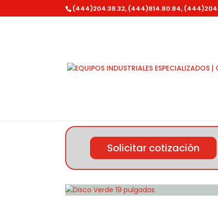
(444)204.38.32, (444)814.80.84, (444)204
Inicio
/
Mantenimiento de Pisos
/ Disco Ver
Solicitar cotización