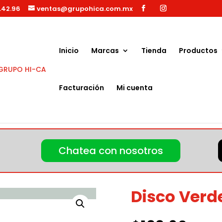
.42.96
ventas@grupohica.com.mx
Búsqueda
de
productos
Inicio
Marcas
Tienda
Productos
Facturación
Mi cuenta
de 19 pulgadas
Chatea con nosotros
Disco Verd