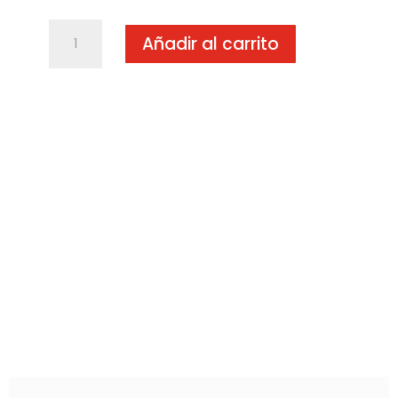
DS4012
Añadir al carrito
Taladro
cantidad