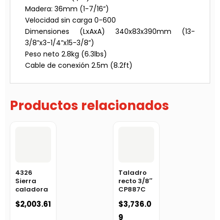
Madera: 36mm (1-7/16”)
Velocidad sin carga 0-600
Dimensiones (LxAxA) 340x83x390mm (13-
3/8”x3-1/4”x15-3/8”)
Peso neto 2.8kg (6.3lbs)
Cable de conexión 2.5m (8.2ft)
Productos relacionados
4326
Taladro
Sierra
recto 3/8″
caladora
CP887C
$
2,003.61
$
3,736.0
9