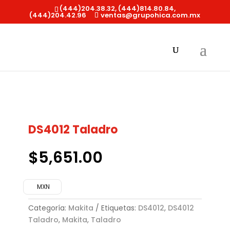
(444)204.38.32, (444)814.80.84,
(444)204.42.96
ventas@grupohica.com.mx
Búsqueda
de
productos
Inicio
/
Makita
/ DS4012 Taladro
DS4012 Taladro
$
5,651.00
MXN
Categoría:
Makita
Etiquetas:
DS4012
,
DS4012
Taladro
,
Makita
,
Taladro