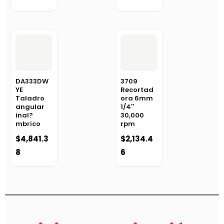
DA333DW
3709
YE
Recortad
Taladro
ora 6mm
angular
1/4″
inal?
30,000
mbrico
rpm
$
4,841.3
$
2,134.4
8
6