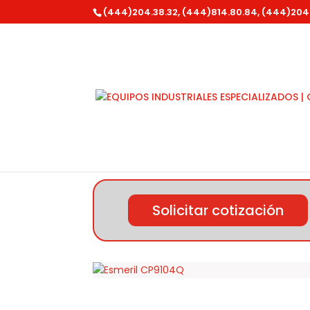
(444)204.38.32, (444)814.80.84, (444)204
Inicio
/
Chicago Pneumatic
/
Esmeriles
/ E
Solicitar cotización