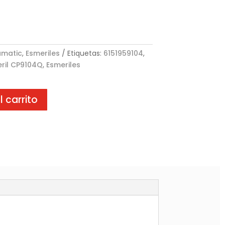
umatic
,
Esmeriles
Etiquetas:
6151959104
,
ril CP9104Q
,
Esmeriles
l carrito