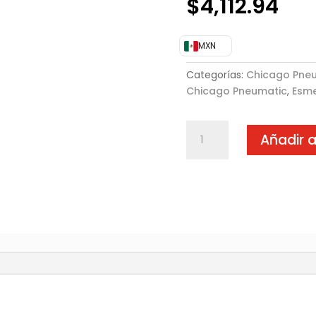
$
4,112.94
MXN
Categorías:
Chicago Pne
Chicago Pneumatic
,
Esme
Esmeril
Añadir a
CP9104Q
cantidad
)