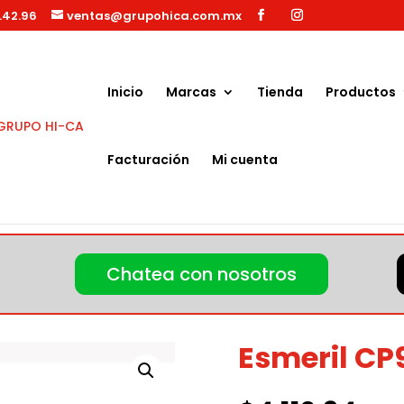
.42.96
ventas@grupohica.com.mx
Búsqueda
de
productos
Inicio
Marcas
Tienda
Productos
Facturación
Mi cuenta
smeril CP9104Q
Chatea con nosotros
Esmeril CP