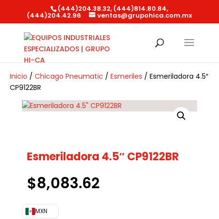
(444)204.38.32, (444)814.80.84,
(444)204.42.96
ventas@grupohica.com.mx
Búsqueda
de
productos
Inicio
/
Chicago Pneumatic
/
Esmeriles
/ Esmeriladora 4.5″
CP9122BR
Esmeriladora 4.5″ CP9122BR
$
8,083.62
MXN