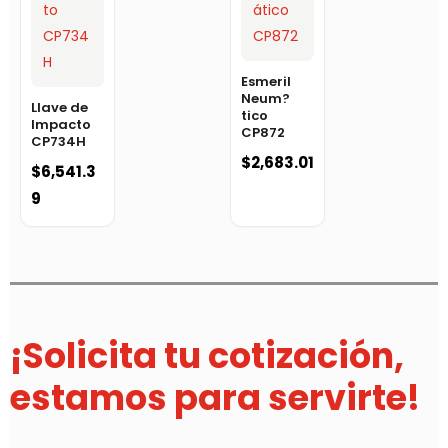
Esmeril
Neum?
Llave de
tico
Impacto
CP872
CP734H
$
2,683.01
$
6,541.3
9
¡Solicita tu cotización,
estamos para servirte!