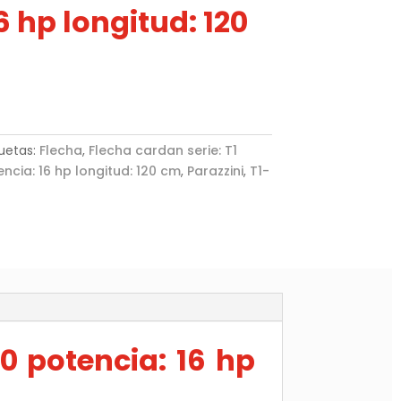
6 hp longitud: 120
quetas:
Flecha
,
Flecha cardan serie: T1
ncia: 16 hp longitud: 120 cm
,
Parazzini
,
T1-
0 potencia: 16 hp