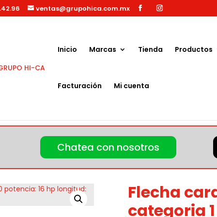
.42.96
ventas@grupohica.com.mx
Búsqueda
de
productos
Inicio
Marcas
Tienda
Productos
Facturación
Mi cuenta
ategoria 1 RPM: 540 potencia: 16 hp longitud: 120 cm
Chatea con nosotros
Flecha card
categoria 