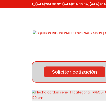
(444)204.38.32, (444)814.80.84, (444)204
Inicio
/
Parazzini
/ Flecha cardan serie: T1 c
Solicitar cotización