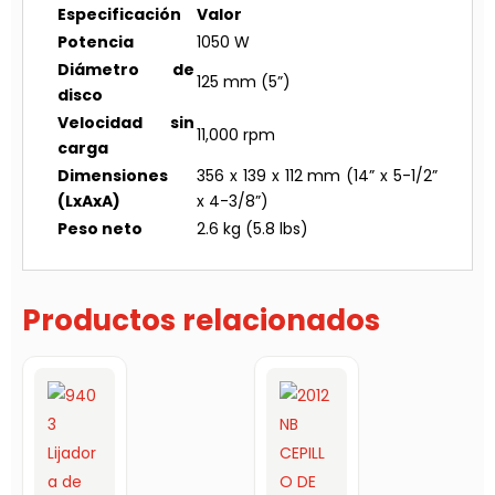
Especificación
Valor
Potencia
1050 W
Diámetro de
125 mm (5”)
disco
Velocidad sin
11,000 rpm
carga
Dimensiones
356 x 139 x 112 mm (14” x 5-1/2”
(LxAxA)
x 4-3/8”)
Peso neto
2.6 kg (5.8 lbs)
Productos relacionados