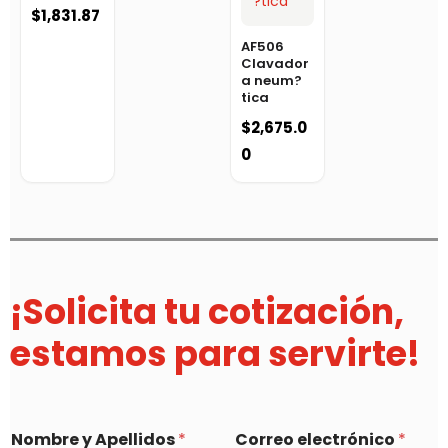
$
1,831.87
AF506
Clavador
a neum?
tica
$
2,675.0
0
¡Solicita tu cotización,
estamos para servirte!
Nombre y Apellidos
*
Correo electrónico
*