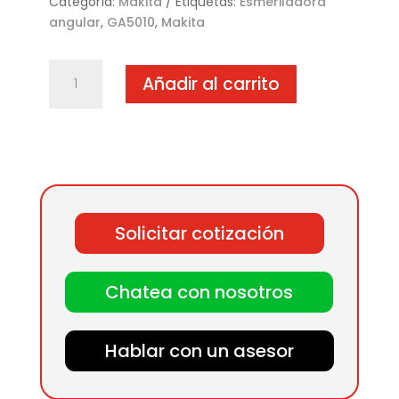
Categoría:
Makita
Etiquetas:
Esmeriladora
angular
,
GA5010
,
Makita
GA5010
Añadir al carrito
Esmeriladora
angular
cantidad
Solicitar cotización
Chatea con nosotros
Hablar con un asesor