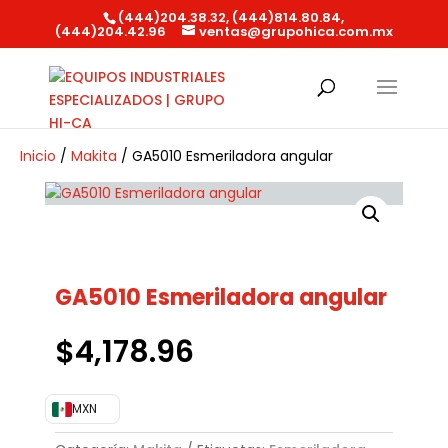
(444)204.38.32, (444)814.80.84,
(444)204.42.96
ventas@grupohica.com.mx
Búsqueda
de
productos
Inicio
/
Makita
/ GA5010 Esmeriladora angular
GA5010 Esmeriladora angular
$
4,178.96
MXN