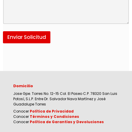
Enviar Solicitud
Domicilio
Jose Gpe. Torres No. 12-15 Col. El Paseo C.P. 78320 San Luis
Potosí, S.L.P. Entre Dr. Salvador Nava Martínez y José
Guadalupe Torres
Conocer
Política de Privacidad
Conocer
Términos y Condiciones
Conocer
Política de Garantías y Devoluciones