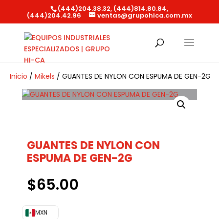
(444)204.38.32, (444)814.80.84,
(444)204.42.96
ventas@grupohica.com.mx
Búsqueda
de
productos
Inicio
/
Mikels
/ GUANTES DE NYLON CON ESPUMA DE GEN-2G
GUANTES DE NYLON CON
ESPUMA DE GEN-2G
$
65.00
MXN