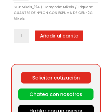
SKU:
Mikels_124
Categoría:
Mikels
Etiqueta:
GUANTES DE NYLON CON ESPUMA DE GEN-2G
Mikels
GUANTES
Añadir al carrito
DE
NYLON
CON
ESPUMA
DE
GEN-
2G
Solicitar cotización
cantidad
Chatea con nosotros
Hablar con un asesor