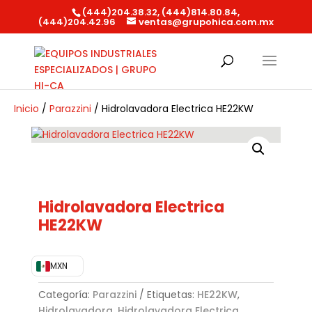
(444)204.38.32, (444)814.80.84,
(444)204.42.96
ventas@grupohica.com.mx
Búsqueda
de
productos
Inicio
/
Parazzini
/ Hidrolavadora Electrica HE22KW
Hidrolavadora Electrica
HE22KW
MXN
Categoría:
Parazzini
Etiquetas:
HE22KW
,
Hidrolavadora
,
Hidrolavadora Electrica
,