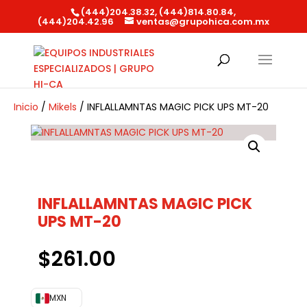
(444)204.38.32, (444)814.80.84,
(444)204.42.96
ventas@grupohica.com.mx
Búsqueda
de
productos
Inicio
/
Mikels
/ INFLALLAMNTAS MAGIC PICK UPS MT-20
INFLALLAMNTAS MAGIC PICK
UPS MT-20
$
261.00
MXN