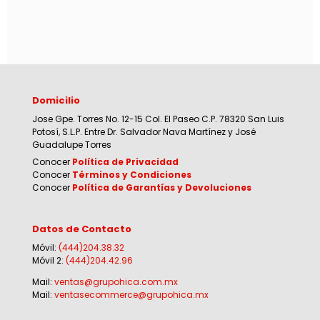
Domicilio
Jose Gpe. Torres No. 12-15 Col. El Paseo C.P. 78320 San Luis
Potosí, S.L.P. Entre Dr. Salvador Nava Martínez y José
Guadalupe Torres
Conocer
Política de Privacidad
Conocer
Términos y Condiciones
Conocer
Política de Garantías y Devoluciones
Datos de Contacto
Móvil:
(444)204.38.32
Móvil 2:
(444)204.42.96
Mail:
ventas@grupohica.com.mx
Mail:
ventasecommerce@grupohica.mx