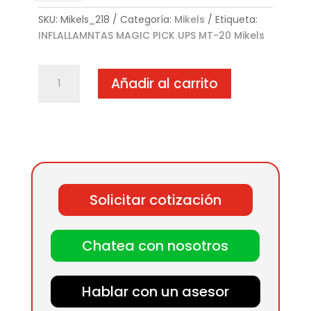
SKU:
Mikels_218
Categoría:
Mikels
Etiqueta:
INFLALLAMNTAS MAGIC PICK UPS MT-20 Mikels
INFLALLAMNTAS
Añadir al carrito
MAGIC
PICK
UPS
MT-
20
cantidad
Solicitar cotización
Chatea con nosotros
Hablar con un asesor