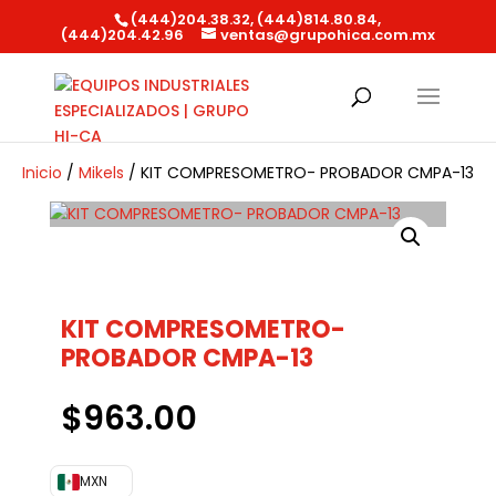
(444)204.38.32, (444)814.80.84,
(444)204.42.96
ventas@grupohica.com.mx
Búsqueda
de
productos
Inicio
/
Mikels
/ KIT COMPRESOMETRO- PROBADOR CMPA-13
KIT COMPRESOMETRO-
PROBADOR CMPA-13
$
963.00
MXN