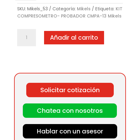
SKU:
Mikels_53
Categoría:
Mikels
Etiqueta:
KIT
COMPRESOMETRO- PROBADOR CMPA-13 Mikels
KIT
Añadir al carrito
COMPRESOMETRO-
PROBADOR
CMPA-
13
cantidad
Solicitar cotización
Chatea con nosotros
Hablar con un asesor