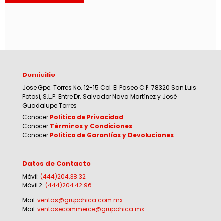
Domicilio
Jose Gpe. Torres No. 12-15 Col. El Paseo C.P. 78320 San Luis
Potosí, S.L.P. Entre Dr. Salvador Nava Martínez y José
Guadalupe Torres
Conocer
Política de Privacidad
Conocer
Términos y Condiciones
Conocer
Política de Garantías y Devoluciones
Datos de Contacto
Móvil:
(444)204.38.32
Móvil 2:
(444)204.42.96
Mail:
ventas@grupohica.com.mx
Mail:
ventasecommerce@grupohica.mx