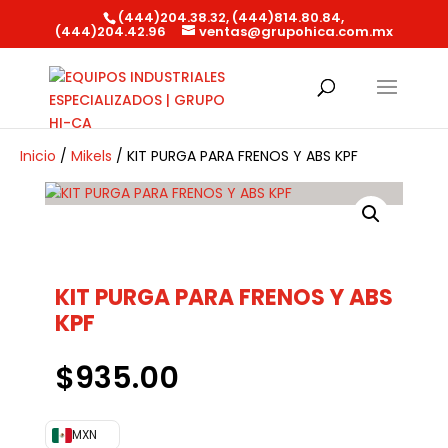
(444)204.38.32, (444)814.80.84,
(444)204.42.96
ventas@grupohica.com.mx
Búsqueda
de
productos
Inicio
/
Mikels
/ KIT PURGA PARA FRENOS Y ABS KPF
KIT PURGA PARA FRENOS Y ABS
KPF
$
935.00
MXN