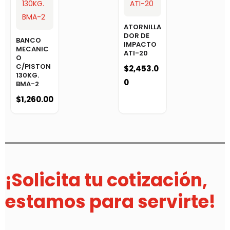
ATORNILLA
DOR DE
BANCO
IMPACTO
MECANIC
ATI-20
O
C/PISTON
$
2,453.0
130KG.
0
BMA-2
$
1,260.00
¡Solicita tu cotización,
estamos para servirte!