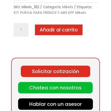
SKU:
Mikels_182
Categoría:
Mikels
Etiqueta:
KIT PURGA PARA FRENOS Y ABS KPF Mikels
KIT
Añadir al carrito
PURGA
PARA
FRENOS
Y
ABS
KPF
cantidad
Solicitar cotización
Chatea con nosotros
Hablar con un asesor