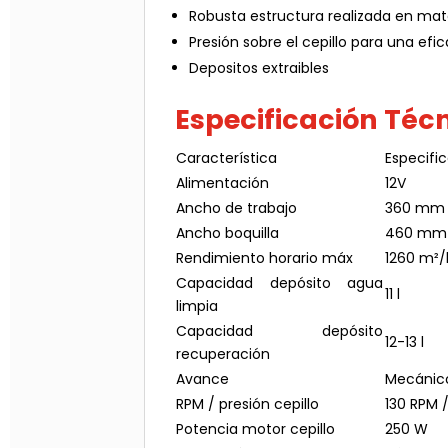
Robusta estructura realizada en mate
Presión sobre el cepillo para una efi
Depositos extraibles
Especificación Téc
Característica
Especifi
Alimentación
12V
Ancho de trabajo
360 mm
Ancho boquilla
460 mm
Rendimiento horario máx
1260 m²/
Capacidad depósito agua
11 l
limpia
Capacidad depósito
12-13 l
recuperación
Avance
Mecánic
RPM / presión cepillo
130 RPM /
Potencia motor cepillo
250 W