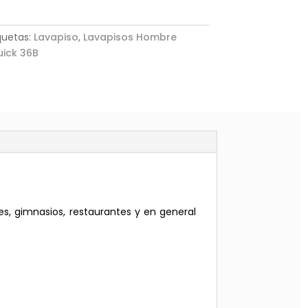
quetas:
Lavapiso
,
Lavapisos Hombre
ick 36B
es, gimnasios, restaurantes y en general