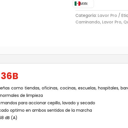
MXN
Categoría:
Lavor Pro
Eti
Caminando
,
Lavor Pro
,
Qu
)
 36B
eñas como tiendas, oficinas, cocinas, escuelas, hospitales, bar
 normales de limpieza
s mandos para accionar cepillo, lavado y secado
ecado optimo en ambos sentidos de la marcha
68 dB (A)