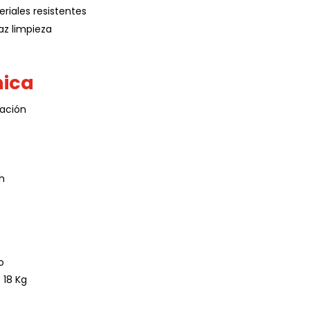
riales resistentes
caz limpieza
nica
cación
h
o
 18 Kg