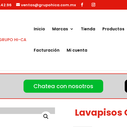
.42.96
ventas@grupohica.com.mx
Búsqueda
de
productos
Inicio
Marcas
Tienda
Productos
Facturación
Mi cuenta
Chatea con nosotros
Lavapisos 