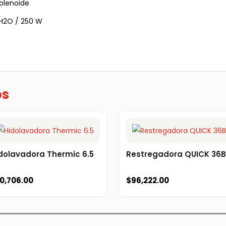
solenoide
2O / 250 W
os
dolavadora Thermic 6.5
Restregadora QUICK 36B
0,706.00
$
96,222.00