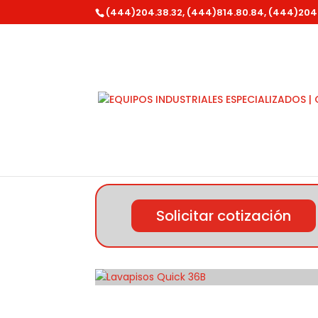
(444)204.38.32, (444)814.80.84, (444)204
Inicio
/
Lavor Pro
/ Lavapisos Quick 36B
Solicitar cotización