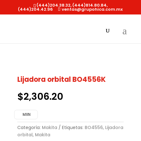
(444)204.38.32, (444)814.80.84,
(444)204.42.96
ventas@grupohica.com.mx
Búsqueda
de
productos
Inicio
/
Makita
/ Lijadora orbital BO4556K
Lijadora orbital BO4556K
$
2,306.20
MXN
Categoría:
Makita
Etiquetas:
BO4556
,
Lijadora
orbital
,
Makita