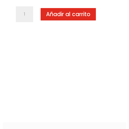
Lijadora
Añadir al carrito
orbital
BO4556K
cantidad