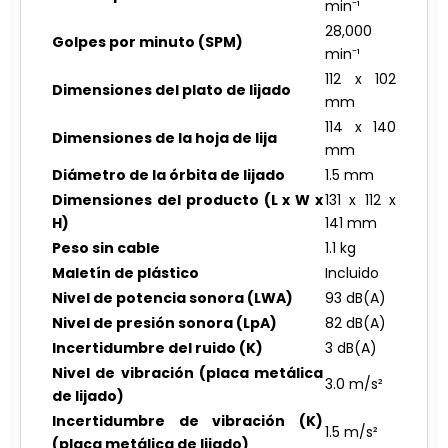
min⁻¹
28,000
Golpes por minuto (SPM)
min⁻¹
112 x 102
Dimensiones del plato de lijado
mm
114 x 140
Dimensiones de la hoja de lija
mm
Diámetro de la órbita de lijado
1.5 mm
Dimensiones del producto (L x W x
131 x 112 x
H)
141 mm
Peso sin cable
1.1 kg
Maletín de plástico
Incluido
Nivel de potencia sonora (LWA)
93 dB(A)
Nivel de presión sonora (LpA)
82 dB(A)
Incertidumbre del ruido (K)
3 dB(A)
Nivel de vibración (placa metálica
3.0 m/s²
de lijado)
Incertidumbre de vibración (K)
1.5 m/s²
(placa metálica de lijado)