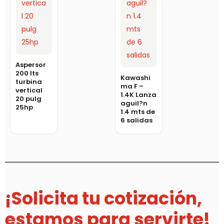
Aspersor
200 lts
Kawashi
turbina
ma F –
vertical
1.4K Lanza
20 pulg
aguil?n
25hp
1.4 mts de
6 salidas
¡Solicita tu cotización,
estamos para servirte!