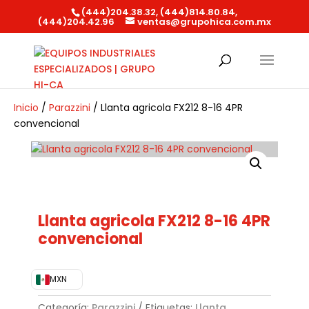
(444)204.38.32, (444)814.80.84,
(444)204.42.96
ventas@grupohica.com.mx
Búsqueda
de
productos
Inicio
/
Parazzini
/ Llanta agricola FX212 8-16 4PR
convencional
Llanta agricola FX212 8-16 4PR
convencional
MXN
Categoría:
Parazzini
Etiquetas:
Llanta