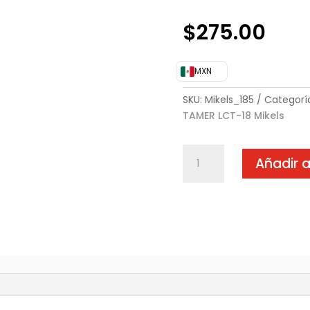
$
275.00
MXN
SKU:
Mikels_185
Categorí
TAMER LCT-18 Mikels
LLAVE
Añadir a
DE
CRUZ
18"
TAMER
LCT-
18
cantidad
)