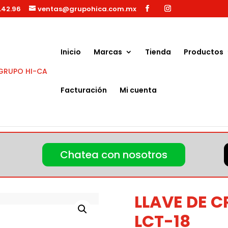
.42.96
ventas@grupohica.com.mx
Búsqueda
de
productos
Inicio
Marcas
Tienda
Productos
Facturación
Mi cuenta
T-18
Chatea con nosotros
LLAVE DE C
LCT-18