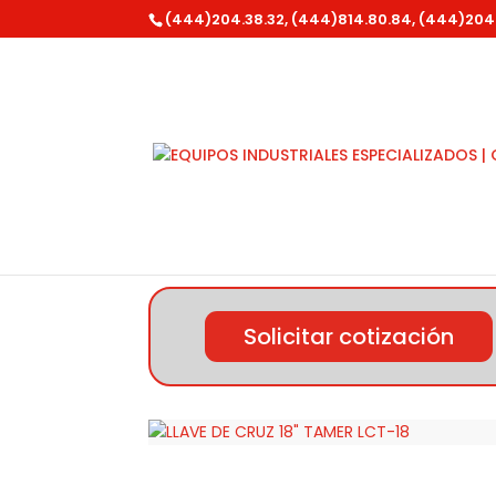
(444)204.38.32, (444)814.80.84, (444)204
Inicio
/
Mikels
/ LLAVE DE CRUZ 18″ TAMER LC
Solicitar cotización