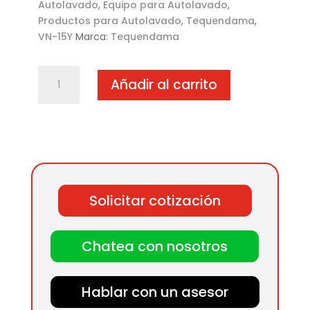
Autolavado
,
Equipo para Autolavado
,
Productos para Autolavado
,
Tequendama
,
VN-15Y
Marca:
Tequendama
Manta
Añadir al carrito
de
chango
1
1/2"
amarillo
cantidad
Solicitar cotización
Chatea con nosotros
Hablar con un asesor