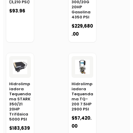
(3,210 PSI)
300/20G
20HP
$
93.96
Gasolina
4350 PSI
$
229,680
.00
Hidrolimp
Hidrolimp
iadora
iadora
Tequenda
Tequenda
ma STARK
ma TQ-
350/21
200 7.5HP
20HP
2900 PSI
Trifásica
$
57,420.
5000 PSI
00
$
183,639