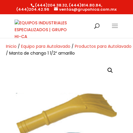
(444)204.38.32, (444)814.80.84,
(444)204.42.96
ventas@grupohica.com.mx
Búsqueda
de
productos
Inicio
/
Equipo para Autolavado
/
Productos para Autolavado
/ Manta de chango 1 1/2″ amarillo