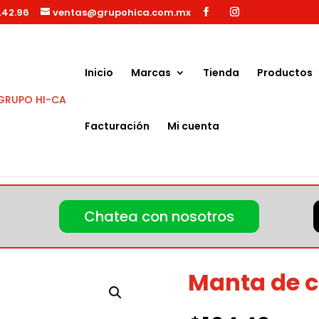
.42.96
ventas@grupohica.com.mx
Búsqueda
de
productos
Inicio
Marcas
Tienda
Productos
Facturación
Mi cuenta
 para Autolavado
/ Manta de chango 1 1/2″ gris
Chatea con nosotros
Manta de ch