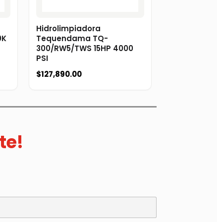
Hidrolimpiadora
0K
Tequendama TQ-
300/RW5/TWS 15HP 4000
PSI
$
127,890.00
te!