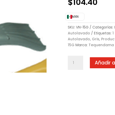
$
104.40
MXN
SKU:
VN-15G
Categorías:
Autolavado
Etiquetas:
1
Autolavado
,
Gris
,
Produc
15G
Marca:
Tequendama
Manta
Añadir a
de
chango
1
1/2"
gris
cantidad