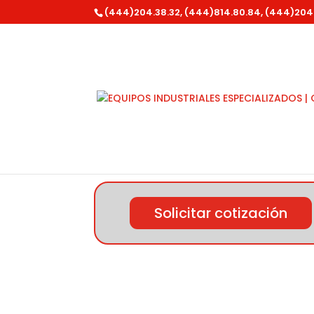
(444)204.38.32, (444)814.80.84, (444)204
Inicio
/
Equipo para Autolavado
/
Productos
Solicitar cotización