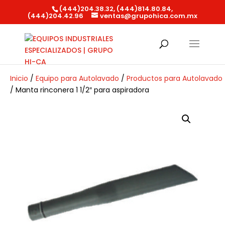
(444)204.38.32, (444)814.80.84,
(444)204.42.96
ventas@grupohica.com.mx
Búsqueda
de
productos
Inicio
/
Equipo para Autolavado
/
Productos para Autolavado
/ Manta rinconera 1 1/2″ para aspiradora