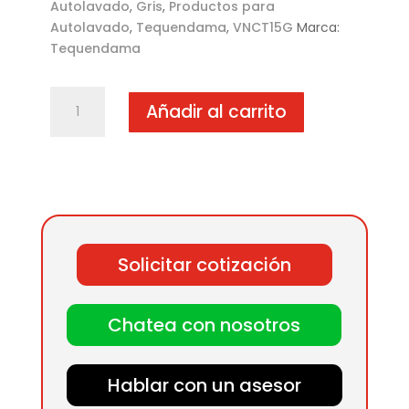
Autolavado
,
Gris
,
Productos para
Autolavado
,
Tequendama
,
VNCT15G
Marca:
Tequendama
Manta
Añadir al carrito
rinconera
1
1/2"
para
aspiradora
cantidad
Solicitar cotización
Chatea con nosotros
Hablar con un asesor