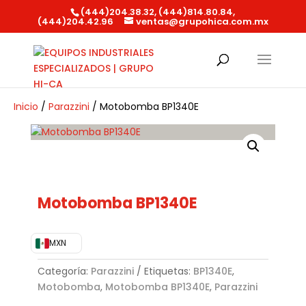
(444)204.38.32, (444)814.80.84,
(444)204.42.96
ventas@grupohica.com.mx
Búsqueda
de
productos
Inicio
/
Parazzini
/ Motobomba BP1340E
Motobomba BP1340E
MXN
Categoría:
Parazzini
Etiquetas:
BP1340E
,
Motobomba
,
Motobomba BP1340E
,
Parazzini