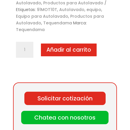
Autolavado
,
Productos para Autolavado
Etiquetas:
91MOT10T
,
Autolavado
,
equipo
,
Equipo para Autolavado
,
Productos para
Autolavado
,
Tequendama
Marca:
Tequendama
Motobomba
Añadir al carrito
con
manguera
y
pistola
10
HP
trifase
Solicitar cotización
(3600
PSI)
cantidad
Chatea con nosotros