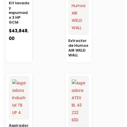
Kit lavado
y
espumad
o 3 HP
GCM
$
43,848.
00
Extractor
de Humos
AIR WELD
WALL
Aspirador