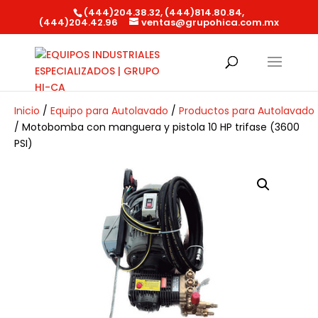
(444)204.38.32, (444)814.80.84,
(444)204.42.96
ventas@grupohica.com.mx
Búsqueda
de
productos
Inicio
/
Equipo para Autolavado
/
Productos para Autolavado
/ Motobomba con manguera y pistola 10 HP trifase (3600
PSI)