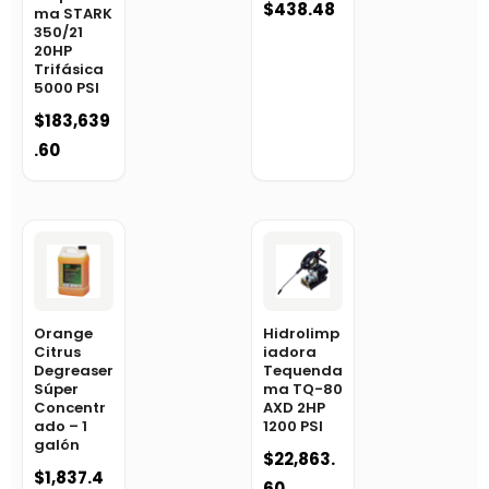
$
438.48
ma STARK
350/21
20HP
Trifásica
5000 PSI
$
183,639
.60
Orange
Hidrolimp
Citrus
iadora
Degreaser
Tequenda
Súper
ma TQ-80
Concentr
AXD 2HP
ado – 1
1200 PSI
galón
$
22,863.
$
1,837.4
60