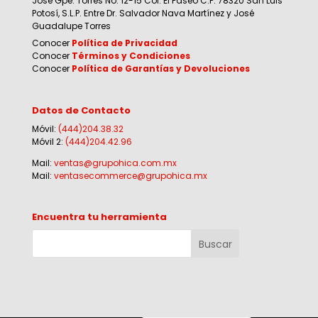
Jose Gpe. Torres No. 12-15 Col. El Paseo C.P. 78320 San Luis
Potosí, S.L.P. Entre Dr. Salvador Nava Martínez y José
Guadalupe Torres
Conocer
Política de Privacidad
Conocer
Términos y Condiciones
Conocer
Política de Garantías y Devoluciones
Datos de Contacto
Móvil:
(444)204.38.32
Móvil 2:
(444)204.42.96
Mail:
ventas@grupohica.com.mx
Mail:
ventasecommerce@grupohica.mx
Encuentra tu herramienta