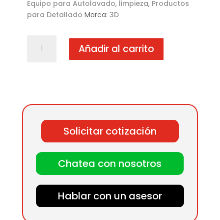
Equipo para Autolavado
,
limpieza
,
Productos
para Detallado
Marca:
3D
Orange
Añadir al carrito
Citrus
Degreaser
-
5
galones
cantidad
Solicitar cotización
Chatea con nosotros
Hablar con un asesor